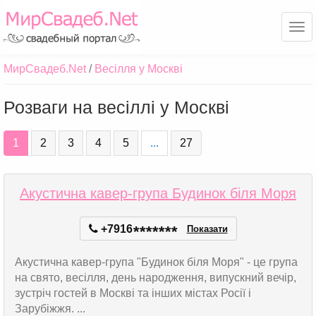
Ме
МирСвадеб.Net
Весілля у Москві
Розваги на весіллі у Москві
1
2
3
4
5
...
27
Акустична кавер-група Будинок біля Моря
+7916
*
*
*
*
*
*
*
Показати
Акустична кавер-група "Будинок біля Моря" - це група
на свято, весілля, день народження, випускний вечір,
зустріч гостей в Москві та інших містах Росії і
Зарубіжжя. ...