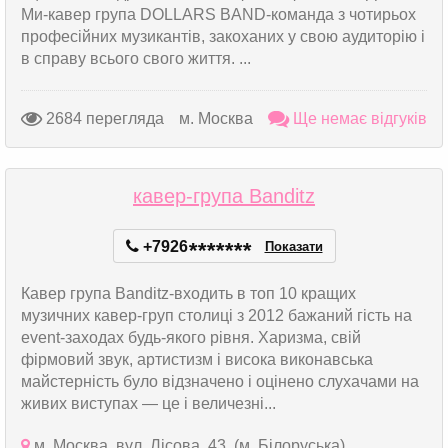
Ми-кавер група DOLLARS BAND-команда з чотирьох
професійних музикантів, закоханих у свою аудиторію і
в справу всього свого життя. ...
2684 перегляда
м. Москва
Ще немає відгуків
кавер-група Banditz
+7926
*
*
*
*
*
*
*
Показати
Кавер група Banditz-входить в топ 10 кращих
музичних кавер-груп столиці з 2012 бажаний гість на
event-заходах будь-якого рівня. Харизма, свій
фірмовий звук, артистизм і висока виконавська
майстерність було відзначено і оцінено слухачами на
живих виступах — це і величезні...
м. Москва, вул. Лісова, 43, (м. Білоруська)