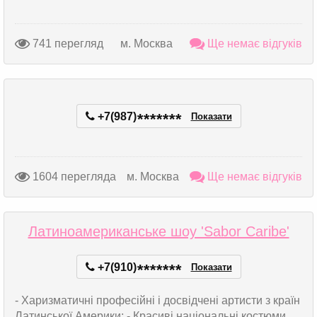
741 перегляд
м. Москва
Ще немає відгуків
+7(987)
*
*
*
*
*
*
*
Показати
1604 перегляда
м. Москва
Ще немає відгуків
Латиноамериканське шоу 'Sabor Caribe'
+7(910)
*
*
*
*
*
*
*
Показати
- Харизматичні професійні і досвідчені артисти з країн
Латинської Америки; - Красиві національні костюми,