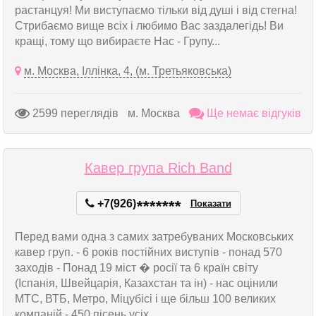
растанцуя! Ми виступаємо тільки від душі і від стегна!
Стрибаємо вище всіх і любимо Вас заздалегідь! Ви
кращі, тому що вибираєте Нас - Групу...
м. Москва, Іллінка, 4, (м. Третьяковська)
2599 переглядів
м. Москва
Ще немає відгуків
Кавер група Rich Band
+7(926)
*
*
*
*
*
*
*
Показати
Перед вами одна з самих затребуваних Московських
кавер груп. - 6 років постійних виступів - понад 570
заходів - Понад 19 міст � росії та 6 країн світу
(Іспанія, Швейцарія, Казахстан та ін) - нас оцінили
МТС, ВТБ, Метро, Міцубісі і ще більш 100 великих
компаній - 450 пісень усіх...