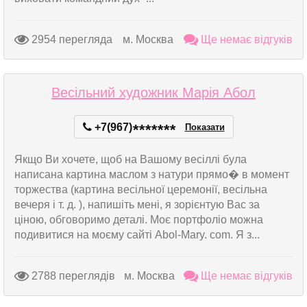
2954 перегляда
м. Москва
Ще немає відгуків
Весільний художник Марія Абол
+7(967)
*
*
*
*
*
*
*
Показати
Якщо Ви хочете, щоб на Вашому весіллі була
написана картина маслом з натури прямо� в момент
торжества (картина весільної церемонії, весільна
вечеря і т. д. ), напишіть мені, я зорієнтую Вас за
ціною, обговоримо деталі. Моє портфоліо можна
подивитися на моєму сайті Abol-Mary. com. Я з...
2788 переглядів
м. Москва
Ще немає відгуків