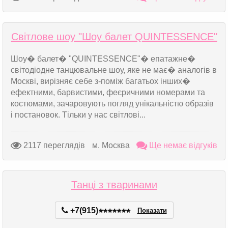
Світлове шоу "Шоу балет QUINTESSENCE"
Шоу� балет� "QUINTESSENCE"� епатажне�
світодіодне танцювальне шоу, яке не має� аналогів в
Москві, вирізняє себе з-поміж багатьох інших�
ефектними, барвистими, феєричними номерами та
костюмами, зачаровують погляд унікальністю образів
і постановок. Тільки у нас світлові...
2117 переглядів
м. Москва
Ще немає відгуків
Танці з тваринами
+7(915)
*
*
*
*
*
*
*
Показати