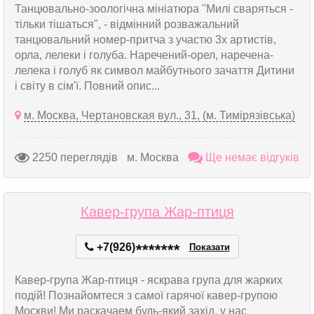
Танцювально-зоологічна мініатюра "Милі сваряться -
тільки тішаться", - відмінний розважальний
танцювальний номер-притча з участю 3х артистів,
орла, лелеки і голуба. Наречений-орел, наречена-
лелека і голуб як символ майбутнього зачаття Дитини
і світу в сім'ї. Повний опис...
м. Москва, Чертановская вул., 31, (м. Тимірязівська)
2250 переглядів
м. Москва
Ще немає відгуків
Кавер-група Жар-птиця
+7(926)
*
*
*
*
*
*
*
Показати
Кавер-група Жар-птиця - яскрава група для жарких
подій! Познайомтеся з самої гарячої кавер-групою
Москви! Ми раскачаем будь-який захід, у нас