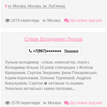
м. Москва, Москва, (м. Луб'янка)
1674 перегляда
м. Москва
Ще немає відгуків
Співак Володимир Луньов
+7(967)
*
*
*
*
*
*
*
Показати
Луньов володимир - співак, композитор, піаніст.
Володимир більше 10 років співпрацює з Філіпом
Кіркоровим, Сергієм Звєрєвим, Ірини Понаровської,
Ігорем Корніловим, Оленою Терлеевой, Андрієм
Ковальовим, Сергієм � евтовым та іншими.
Унікальна авторська і кавер програма,...
1578 переглядів
м. Москва
Ще немає відгуків