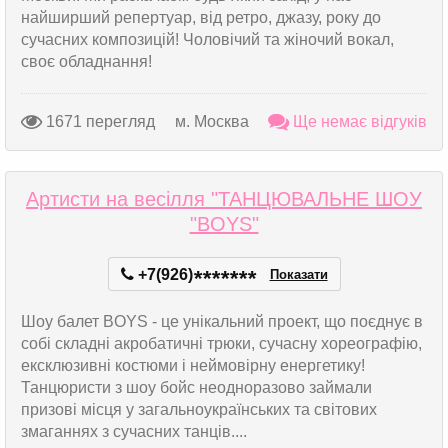
найширший репертуар, від ретро, джазу, року до
сучасних композицій! Чоловічий та жіночий вокал,
своє обладнання!
1671 перегляд
м. Москва
Ще немає відгуків
Артисти на весілля "ТАНЦЮВАЛЬНЕ ШОУ
"BOYS"
+7(926)
*
*
*
*
*
*
*
Показати
Шоу балет BOYS - це унікальний проект, що поєднує в
собі складні акробатичні трюки, сучасну хореографію,
ексклюзивні костюми і неймовірну енергетику!
Танцюристи з шоу бойс неодноразово займали
призові місця у загальноукраїнських та світових
змаганнях з сучасних танців....