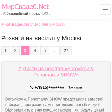
Ме
МирСвадеб.Net
Весілля у Москві
Розваги на весіллі у Москві
1
2
3
4
5
...
27
Артисти на весілля «Borovikov &
Ponomarev SHOW»
+7(915)
*
*
*
*
*
*
*
Показати
Borovikov & Ponomarev SHOW представляє вам свої
найкращі програми, самі приголомшливі і блискучі!
Відповідають рівню кращих заходів і які будуть цікаві