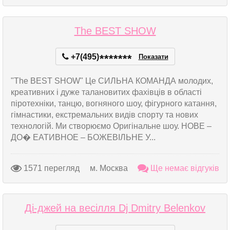
The BEST SHOW
+7(495)
*
*
*
*
*
*
*
Показати
"The BEST SHOW" Це СИЛЬНА КОМАНДА молодих,
креативних і дуже талановитих фахівців в області
піротехніки, танцю, вогняного шоу, фігурного катання,
гімнастики, екстремальних видів спорту та нових
технологій. Ми створюємо Оригінальне шоу. НОВЕ –
ДО� ЕАТИВНОЕ – БОЖЕВІЛЬНЕ У...
1571 перегляд
м. Москва
Ще немає відгуків
Ді-джей на весілля Dj Dmitry Belenkov