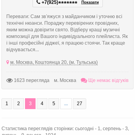
+7(925)
*
*
*
*
*
*
*
Показати
Переваги: Сам зв'яжуся з майданчиком і уточню всі
технічні нюанси. Пораджу перевірених провідних,
яким можна довірити свято. Відберу кращі музичні
композиції для Вашого індивідуального плейлиста. Як
і інші професійні діджеї, я працюю стоячи. Так краще
відчувається...
м. Москва, Коштоянца 20, (м. Тульська)
1623 перегляда
м. Москва
Ще немає відгуків
1
2
3
4
5
...
27
Статистика переглядів сторінки: сьогодні - 1, серпень - 3,