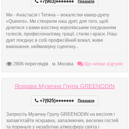
+7(903)
*
*
*
*
*
*
*
Показати
Ми - Анастасія і Тетяна – вокалістки кавер-дуету
«Queens». Ми створили наш дует, для того, щоб
ділитися з вами воістину королівським поєднанням
голосів, професіоналізму, грації, стилю і краси. Наш
дует поєднує в собі професійний вокал, живе
виконання, неймовірну сценічну...
2906 переглядів
м. Москва
Ще немає відгуків
Яскрава Музична Група GREENODIN
+7(925)
*
*
*
*
*
*
*
Показати
Запросіть Музичну Групу GREENODIN на весілля і
запам'ятайте яскравих, запалюючих, веселих гостей
та пориньте у незабутню атмосферу свята і