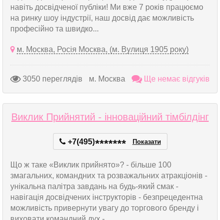
навіть досвідченої публіки! Ми вже 7 років працюємо
на ринку шоу індустрії, наш досвід дає можливість
професійно та швидко...
м. Москва, Росія Москва, (м. Вулиця 1905 року)
3050 переглядів
м. Москва
Ще немає відгуків
Виклик Прийнятий - інноваційний тімбілдінг
+7(495)
*
*
*
*
*
*
*
Показати
Що ж таке «Виклик прийнято»? - більше 100
змагальних, командних та розважальних атракціонів -
унікальна палітра завдань на будь-який смак -
навігація досвідчених інструкторів - безпрецедентна
можливість привернути увагу до торгового бренду і
виховати командний дух -...