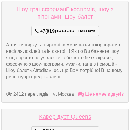
Шоу трансформації костюмів, шоу з
пітонами, шоу-балет
+7(919)
*
*
*
*
*
*
*
Показати
Артисти цирку та циркові номери на ваш корпоратив,
весілля, ювілей та ін свято! ! ! Якщо Ви бажаєте шоу,
якщо просто не уявляєте собі свято без яскравої,
феєричною шоу-програми, музики, танців і емоцій -
Шоу-балет «Afrodita», ось що Вам потрібно! В нашому
репертуарі представлені...
2412 переглядів
м. Москва
Ще немає відгуків
Кавер дует Queens