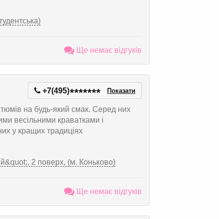
Студентська)
Ще немає відгуків
+7(495)
*
*
*
*
*
*
*
Показати
тюмів на будь-який смак. Серед них
ими весільними краватками і
аних у кращих традиціях
й&quot;, 2 поверх, (м. Коньково)
Ще немає відгуків