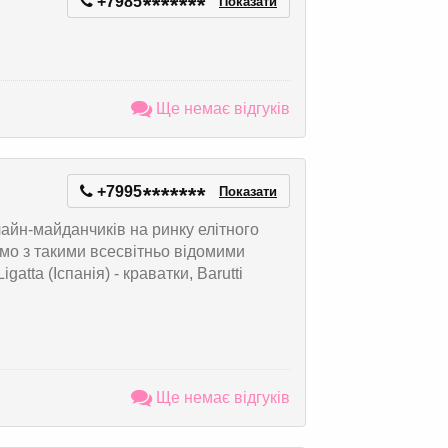
+7985
*
*
*
*
*
*
*
Показати
Ще немає відгуків
+7995
*
*
*
*
*
*
*
Показати
лайн-майданчиків на ринку елітного
ємо з такими всесвітньо відомими
tta (Іспанія) - краватки, Barutti
Ще немає відгуків