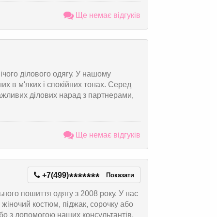
Ще немає відгуків
ічого ділового одягу. У нашому
их в м'яких і спокійних тонах. Серед
ажливих ділових нарад з партнерами,
Ще немає відгуків
+7(499)
*
*
*
*
*
*
*
Показати
ного пошиття одягу з 2008 року. У нас
 жіночий костюм, піджак, сорочку або
бо з допомогою наших консультантів,