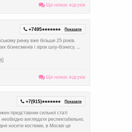
Ще немає відгуків
+7495
*
*
*
*
*
*
*
Показати
ькому ринку вже більше 25 років.
 бізнесменів і зірок шоу-бізнесу. ...
а)
Ще немає відгуків
+7(915)
*
*
*
*
*
*
*
Показати
ожен представник сильної статі
і необхідно виглядати респектабельно.
дня носити костюми, в Москві це