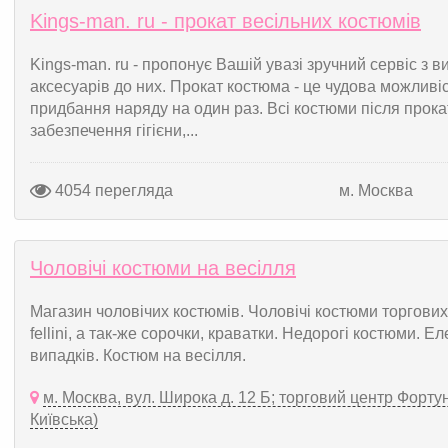
Kings-man. ru - прокат весільних костюмів
Kings-man. ru - пропонує Вашій увазі зручний сервіс з в
аксесуарів до них. Прокат костюма - це чудова можливіс
придбання наряду на один раз. Всі костюми після прока
забезпечення гігієни,...
4054 перегляда
м. Москва
Чоловічі костюми на весілля
Магазин чоловічих костюмів. Чоловічі костюми торгов
fellini, а так-же сорочки, краватки. Недорогі костюми. 
випадків. Костюм на весілля.
м. Москва, вул. Широка д. 12 Б; торговий центр Форту
Київська)