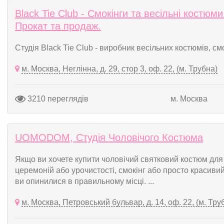
Black Tie Club - Смокінги та весільні костюми
Прокат та продаж.
Студія Black Tie Club - виробник весільних костюмів, смок
м. Москва, Неглінна, д. 29, стор 3, оф. 22, (м. Трубна)
3210 переглядів
м. Москва
UOMODOM, Студія Чоловічого Костюма
Якщо ви хочете купити чоловічий святковий костюм для
церемоній або урочистості, смокінг або просто красивий
ви опинилися в правильному місці. ...
м. Москва, Петровський бульвар, д. 14, оф. 22, (м. Тру