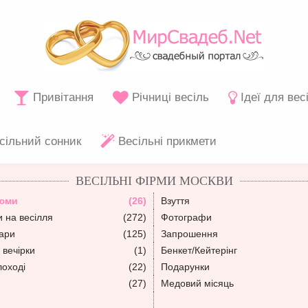
Привітання
Річниці весіль
Ідеї для вес
сільний сонник
Весільні прикмети
ВЕСІЛЬНІ ФІРМИ МОСКВИ
тюми
(26)
Взуття
 на весілля
(272)
Фотографи
уари
(125)
Запрошення
 вечірки
(1)
Бенкет/Кейтерінг
лоході
(22)
Подарунки
(27)
Медовий місяць