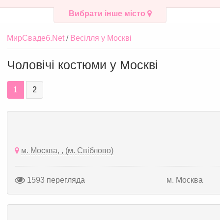
Вибрати інше місто
МирСвадеб.Net
Весілля у Москві
Чоловічі костюми у Москві
1
2
м. Москва, , (м. Свіблово)
1593 перегляда
м. Москва