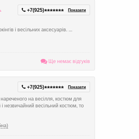
.
+7(925)
*
*
*
*
*
*
*
Показати
інгів і весільних аксесуарів. ...
Ще немає відгуків
+7(925)
*
*
*
*
*
*
*
Показати
 нареченого на весілля, костюм для
 і незвичайний весільний костюм, то
бна)