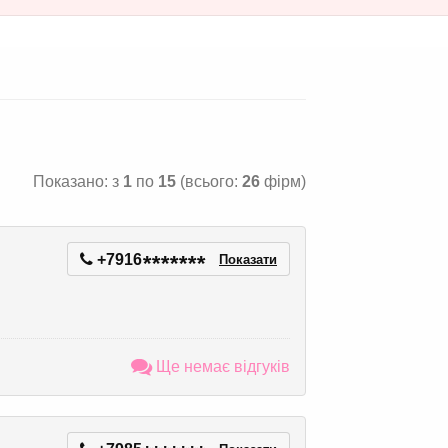
Показано: з
1
по
15
(всього:
26
фірм)
+7916
*
*
*
*
*
*
*
Показати
Ще немає відгуків