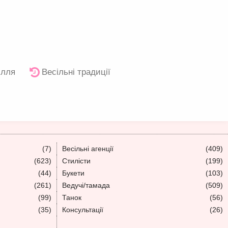
ілля
Весільні традиції
(7)
Весільні агенції
(409)
(623)
Стилісти
(199)
(44)
Букети
(103)
(261)
Ведучі/тамада
(509)
(99)
Танок
(56)
(35)
Консультації
(26)