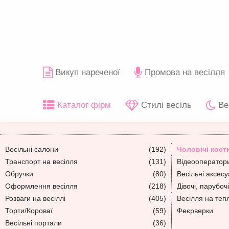
Викуп нареченої
Промова на весілля
Каталог фірм
Стилі весіль
Ве
Весільні салони
(192)
Чоловічі кос
Транспорт на весілля
(131)
Відеооператори
Обручки
(80)
Весільні аксес
Оформлення весілля
(218)
Дівочі, парубочі
Розваги на весіллі
(405)
Весілля на теп
Торти/Короваї
(59)
Феєрверки
Весільні портали
(36)