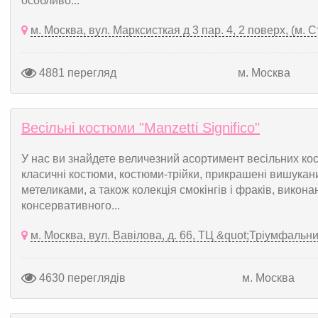
особливо...
м. Москва, вул. Марксисткая д 3 пар. 4, 2 поверх, (м. 
4881 перегляд
м. Москва
Весільні костюми "Manzetti Significo"
У нас ви знайдете величезний асортимент весільних кос
класичні костюми, костюми-трійки, прикрашені вишукан
метеликами, а також колекція смокінгів і фраків, викон
консервативного...
м. Москва, вул. Вавілова, д. 66, ТЦ &quot;Тріумфальни
4630 переглядів
м. Москва