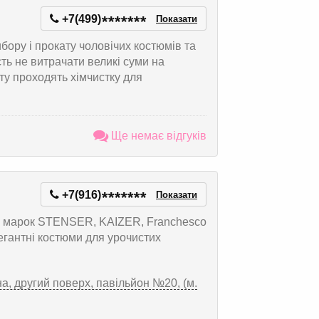
+7(499)
*
*
*
*
*
*
*
Показати
ибору і прокату чоловічих костюмів та
ть не витрачати великі суми на
ту проходять хімчистку для
Ще немає відгуків
+7(916)
*
*
*
*
*
*
*
Показати
их марок STENSER, KAIZER, Franchesco
Елегантні костюми для урочистих
на, другий поверх, павільйон №20, (м.