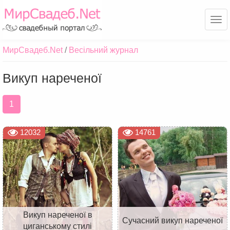
Ме
МирСвадеб.Net
Весільний журнал
Викуп нареченої
1
12032
14761
Викуп нареченої в
Сучасний викуп нареченої
циганському стилі