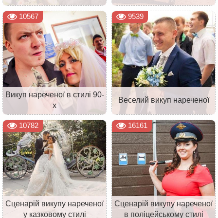
10567
9539
Викуп нареченої в стилі 90-
Веселий викуп нареченої
х
10782
16161
Сценарій викупу нареченої
Сценарій викупу нареченої
у казковому стилі
в поліцейському стилі