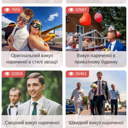
7655
32687
Оригінальний викуп
Викуп нареченої в
нареченої в стилі авіації
приватному будинку
32804
26461
Смішний викуп нареченої
Швидкий викуп нареченої