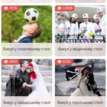
7876
13588
Викуп у спортивному стилі
Викуп у медичному стилі
6693
6156
Викуп у лицарському стилі
Викуп у піратському стилі