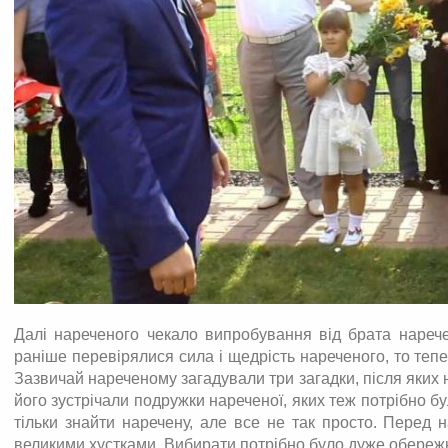
Далі нареченого чекало випробування від брата нареч
раніше перевірялися сила і щедрість нареченого, то теп
Зазвичай нареченому загадували три загадки, після яких 
його зустрічали подружки нареченої, яких теж потрібно б
тільки знайти наречену, але все не так просто. Перед н
великими хустками. Вибирати потрібно було дуже обережн