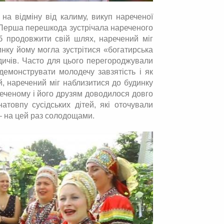
 на відміну від калиму, викуп нареченої
 Перша перешкода зустрічала нареченого
б продовжити свій шлях, наречений міг
инку йому могла зустрітися «богатирська
одичів. Часто для цього перегороджували
емонструвати молодечу завзятість і як
, наречений міг наблизитися до будинку
ареченому і його друзям доводилося довго
атовпу сусідських дітей, які оточували
– на цей раз солодощами.