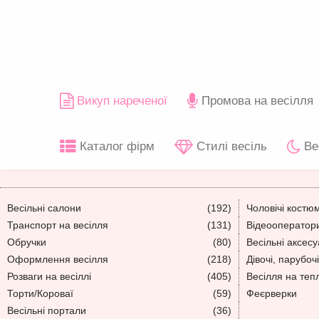
Викуп нареченої
Промова на весілля
Каталог фірм
Стилі весіль
Ве
Весільні салони
(192)
Чоловічі костю
Транспорт на весілля
(131)
Відеооператори
Обручки
(80)
Весільні аксес
Оформлення весілля
(218)
Дівочі, парубочі
Розваги на весіллі
(405)
Весілля на теп
Торти/Короваї
(59)
Феєрверки
Весільні портали
(36)