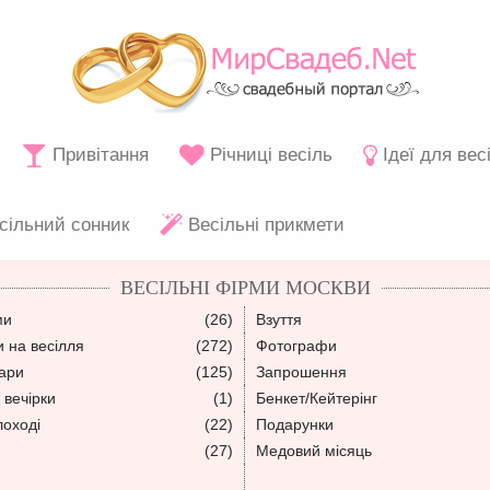
Привітання
Річниці весіль
Ідеї для вес
сільний сонник
Весільні прикмети
ВЕСІЛЬНІ ФІРМИ МОСКВИ
ми
(26)
Взуття
 на весілля
(272)
Фотографи
уари
(125)
Запрошення
 вечірки
(1)
Бенкет/Кейтерінг
лоході
(22)
Подарунки
(27)
Медовий місяць