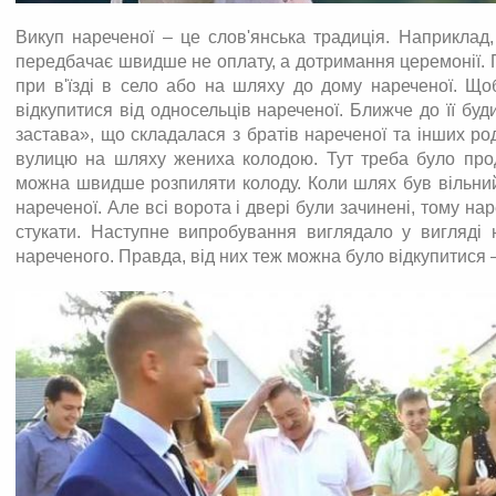
Викуп нареченої – це слов'янська традиція. Наприклад,
передбачає швидше не оплату, а дотримання церемонії.
при в'їзді в село або на шляху до дому нареченої. Що
відкупитися від односельців нареченої. Ближче до її буд
застава», що складалася з братів нареченої та інших р
вулицю на шляху жениха колодою. Тут треба було прод
можна швидше розпиляти колоду. Коли шлях був вільний
нареченої. Але всі ворота і двері були зачинені, тому н
стукати. Наступне випробування виглядало у вигляді н
нареченого. Правда, від них теж можна було відкупитися 