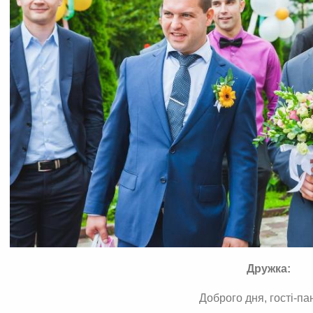
Дружка:
Доброго дня, гості-па