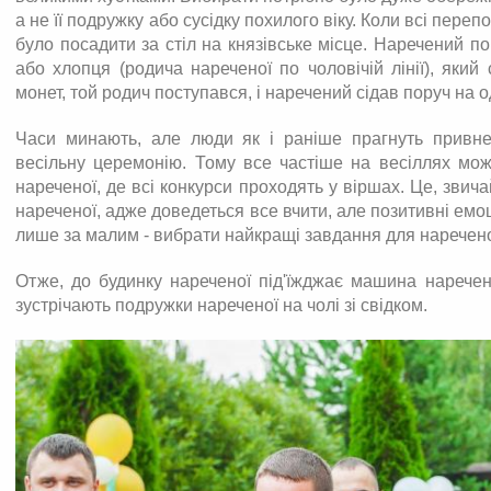
а не її подружку або сусідку похилого віку. Коли всі пере
було посадити за стіл на князівське місце. Наречений по
або хлопця (родича нареченої по чоловічій лінії), який
монет, той родич поступався, і наречений сідав поруч на 
Часи минають, але люди як і раніше прагнуть привнес
весільну церемонію. Тому все частіше на весіллях мож
нареченої, де всі конкурси проходять у віршах. Це, звич
нареченої, адже доведеться все вчити, але позитивні емо
лише за малим - вибрати найкращі завдання для нареченог
Отже, до будинку нареченої під'їжджає машина наречено
зустрічають подружки нареченої на чолі зі свідком.