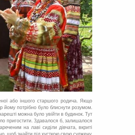
еної або іншого старшого родича. Якщо
ер йому потрібно було блиснути розумом.
нарешті можна було увійти в будинок. Тут
уло пригостити. Здавалося б, залишалося
ареченим на лаві сиділи дівчата, вкриті
о, щоб знайти під хусткою свою суджену,