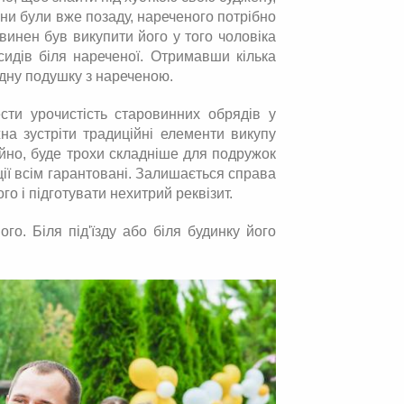
пони були вже позаду, нареченого потрібно
винен був викупити його у того чоловіка
 сидів біля нареченої. Отримавши кілька
одну подушку з нареченою.
ти урочистість старовинних обрядів у
на зустріти традиційні елементи викупу
айно, буде трохи складніше для подружок
ції всім гарантовані. Залишається справа
о і підготувати нехитрий реквізит.
го. Біля під'їзду або біля будинку його