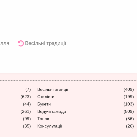
ілля
Весільні традиції
(7)
Весільні агенції
(409)
(623)
Стилісти
(199)
(44)
Букети
(103)
(261)
Ведучі/тамада
(509)
(99)
Танок
(56)
(35)
Консультації
(26)