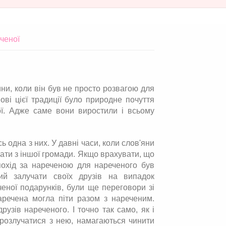
ченої
ни, коли він був не просто розвагою для
ові цієї традиції було природне почуття
ї. Адже саме вони виростили і всьому
ь одна з них. У давні часи, коли слов'яни
ти з іншої громади. Якщо врахувати, що
похід за нареченою для нареченого був
й залучати своїх друзів на випадок
еної подарунків, були ще переговори зі
речена могла піти разом з нареченим.
рузів нареченого. І точно так само, як і
и розлучатися з нею, намагаються чинити