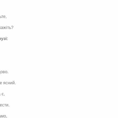
ьте,
кажіть?
узі:
ово.
е ясний.
 є,
ести.
амо,