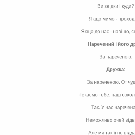
Ви звідки і куди?
Якщо мимо - проход
Якщо до нас - навіщо, с
Наречений і його др
За нареченою.
Дружка:
За нареченою. От чуд
Чекаємо тебе, наш сокол
Так. У нас наречена
Неможливо очей відв
Але ми так її не відд