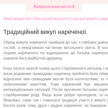
Вибрати інше місто
МирСвадеб.Net
Весільний журнал
Сценарії викупу наре
Традиційний викуп нареченої
Обряд викупу нареченої прийшов до нас з глибокої давни
гостей, а невід'ємною частиною весільного свята. В осн
подяки нареченого по відношенню до батьків наречено
навчили його майбутню дружину.
Існує багато версій появи цього старовинного ритуалу, і ос
жили родовими громадами, наречену прийнято було обира
відносини між громадами могли бути натягнутими, то 
небезпечним заняттям. Тому наречений був змушени
непередбачених ситуацій. Після вручення батькам нареч
старійшинами роду. Якщо вони добре проходили, то на
Можливо, саме так і з'явилася традиція участі у викупі д
багато років тому, друзі і родичі нареченої, не бажаюч