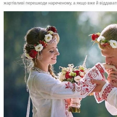
жартівливі перешкоди нареченому, а якщо вже й віддават