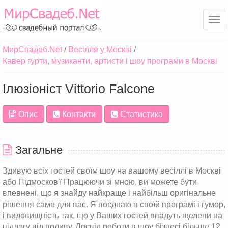
Ме
МирСвадеб.Net
Весілля у Москві
Кавер гурти, музиканти, артисти і шоу програми в Москві
Ілюзіоніст Vittorio Falcone
Опис
Контакти
Статистика
Загальне
Здивую всіх гостей своїм шоу на вашому весіллі в Москві
або Підмосков'ї Працюючи зі мною, ви можете бути
впевнені, що я знайду найкраще і найбільш оригінальне
рішення саме для вас. Я поєднаю в своїй програмі і гумор,
і видовищність так, що у Ваших гостей впадуть щелепи на
підлогу від подиву. Досвід роботи в шоу бізнесі більше 12