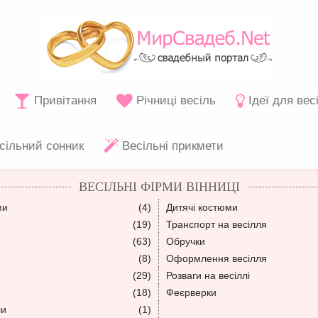
Привітання
Річниці весіль
Ідеї для вес
сільний сонник
Весільні прикмети
ВЕСІЛЬНІ ФІРМИ ВІННИЦІ
ми
(4)
Дитячі костюми
(19)
Транспорт на весілля
(63)
Обручки
(8)
Оформлення весілля
(29)
Розваги на весіллі
(18)
Феєрверки
ли
(1)