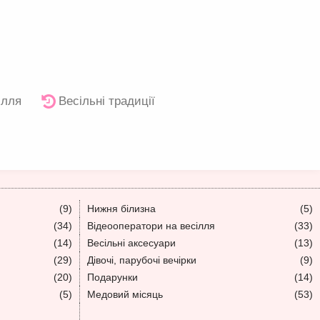
ілля
Весільні традиції
(9)
Нижня білизна
(5)
(34)
Відеооператори на весілля
(33)
(14)
Весільні аксесуари
(13)
(29)
Дівочі, парубочі вечірки
(9)
(20)
Подарунки
(14)
(5)
Медовий місяць
(53)