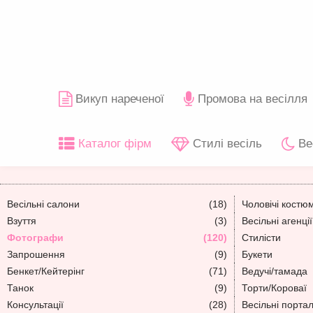
Викуп нареченої
Промова на весілля
Каталог фірм
Стилі весіль
Ве
Весільні салони
(18)
Чоловічі костю
Взуття
(3)
Весільні агенції
Фотографи
(120)
Стилісти
Запрошення
(9)
Букети
Бенкет/Кейтерінг
(71)
Ведучі/тамада
Танок
(9)
Торти/Короваї
Консультації
(28)
Весільні порта