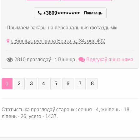
+3809
*
*
*
*
*
*
*
*
Паказаць
Прымаем заказы на персанальныя фотаздымкі
г. Вінніца, вул Івана Бевза, д. 34, оф. 402
2810 праглядаў
г. Вінніца
Водгукаў яшчэ няма
1
2
3
4
5
6
7
8
Статыстыка праглядаў старонкі: сення - 4, жнівень - 18,
ліпень - 26, усяго - 1437.