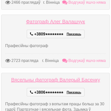
2466 праглядаў
г. Вінніца
Водгукаў яшчэ няма
Фатограф Алег Валашчук
+3809
*
*
*
*
*
*
*
*
Паказаць
Прафесійны фатограф
2723 прагляда
г. Вінніца
Водгукаў яшчэ няма
Вясельны фатограф Валерый Басенку
+3806
*
*
*
*
*
*
*
*
Паказаць
Прафесійны фатограф з вопытам працы больш за 30
гадоў. Партрэтнае і вясельнае фота. Здымка ў