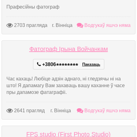
Прафесійны фатограф
2703 прагляда
г. Вінніца
Водгукаў яшчэ няма
Фатограф Ірына Войчанкам
+3806
*
*
*
*
*
*
*
*
Паказаць
Час кахаць! Любіце адзін аднаго, ні гледзячы ні на
што! Я дапамагу Вам захаваць вашу каханне ў часе
пры дапамозе фатаграфіі.
2641 прагляд
г. Вінніца
Водгукаў яшчэ няма
FPS studio (First Photo Studio)