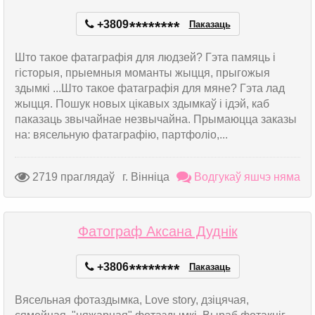
+3809
*
*
*
*
*
*
*
*
Паказаць
Што такое фатаграфія для людзей? Гэта памяць і
гісторыя, прыемныя моманты жыцця, прыгожыя
здымкі ...Што такое фатаграфія для мяне? Гэта лад
жыцця. Пошук новых цікавых здымкаў і ідэй, каб
паказаць звычайнае незвычайна. Прымаюцца заказы
на: вясельную фатаграфію, партфоліо,...
2719 праглядаў
г. Вінніца
Водгукаў яшчэ няма
Фатограф Аксана Дуднік
+3806
*
*
*
*
*
*
*
*
Паказаць
Вясельная фотаздымка, Love story, дзіцячая,