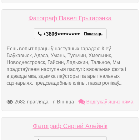
Фатограф Павел Грыгарэнка
+3806
*
*
*
*
*
*
*
*
Паказаць
Есць вопыт працы ў наступных гарадах: Кіеў,
Ваўкавыск, Адэса, Умань, Тульчин, Хмельник,
Новоднестровск, Гайсин, Ладыжин, Тальное, Мы
прадстаўляем наступныя паслугі: вясельная фота і
відэаздымка, здымка лаўсторы па арыгінальных
сцэнарыях, предсвадебные кліпы, паказ ролікаў...
2682 прагляда
г. Вінніца
Водгукаў яшчэ няма
Фатограф Сяргей Алейнік