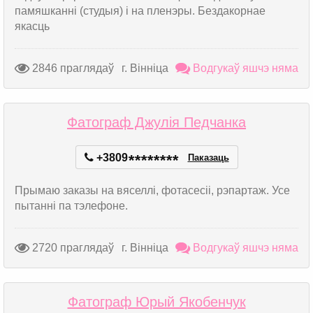
памяшканні (студыя) і на пленэры. Бездакорнае
якасць
2846 праглядаў
г. Вінніца
Водгукаў яшчэ няма
Фатограф Джулія Педчанка
+3809
*
*
*
*
*
*
*
*
Паказаць
Прымаю заказы на вяселлі, фотасесіі, рэпартаж. Усе
пытанні па тэлефоне.
2720 праглядаў
г. Вінніца
Водгукаў яшчэ няма
Фатограф Юрый Якобенчук