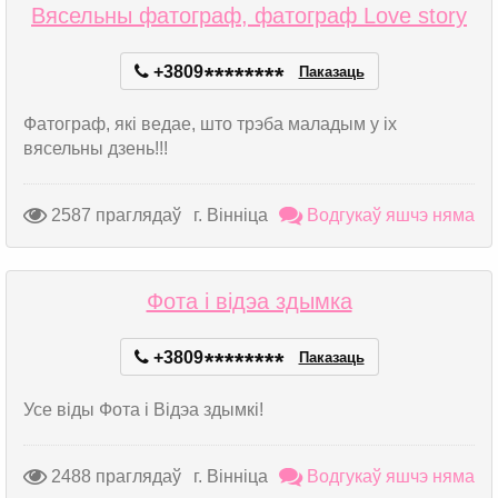
Вясельны фатограф, фатограф Love story
+3809
*
*
*
*
*
*
*
*
Паказаць
Фатограф, які ведае, што трэба маладым у іх
вясельны дзень!!!
2587 праглядаў
г. Вінніца
Водгукаў яшчэ няма
Фота і відэа здымка
+3809
*
*
*
*
*
*
*
*
Паказаць
Усе віды Фота і Відэа здымкі!
2488 праглядаў
г. Вінніца
Водгукаў яшчэ няма