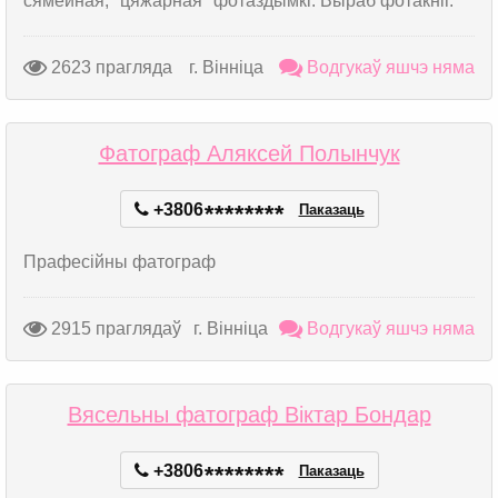
сямейная, "цяжарная" фотаздымкі. Выраб фотакніг.
2623 прагляда
г. Вінніца
Водгукаў яшчэ няма
Фатограф Аляксей Полынчук
+3806
*
*
*
*
*
*
*
*
Паказаць
Прафесійны фатограф
2915 праглядаў
г. Вінніца
Водгукаў яшчэ няма
Вясельны фатограф Віктар Бондар
+3806
*
*
*
*
*
*
*
*
Паказаць