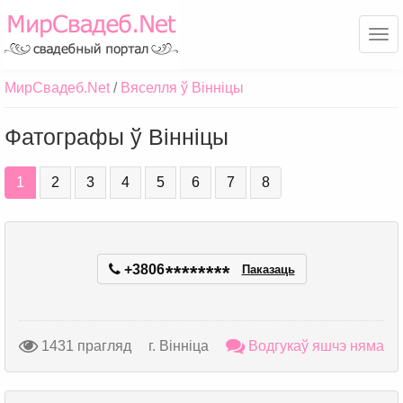
Ме
МирСвадеб.Net
Вяселля ў Вінніцы
Фатографы ў Вінніцы
1
2
3
4
5
6
7
8
+3806
*
*
*
*
*
*
*
*
Паказаць
1431 прагляд
г. Вінніца
Водгукаў яшчэ няма