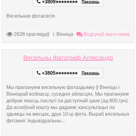
+3809
*
*
*
*
*
*
*
*
Паказаць
Вясельная фотасесія
2628 праглядаў
г. Вінніца
Водгукаў яшчэ няма
Вясельны фатограф Аляксандр
+3805
*
*
*
*
*
*
*
*
Паказаць
Мы прапануем вясельную фотаздымку ў Вінніцы і
Вінніцкай вобласці, суседніх абласцях. Мы прапануем
добрае якасць паслугі па даступнай цане (ад 800 грн).
Да асноўнай кошту мы дадаем: кансультацыі па
здымцы на месцах, друк 10-ці фота. Выраб вясельных
фотакніг. Індывідуальны...