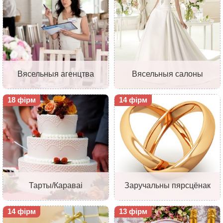
Вясельныя агенцтва
Вясельныя салоны
18 фірм
14 фірм
Тарты/Караваі
Заручальны пярсцёнак
14 фірм
13 фірм