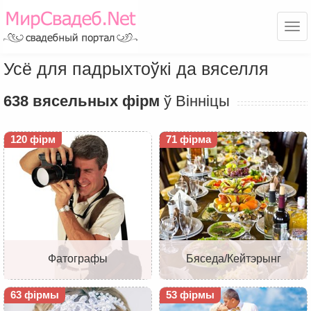
Ме
Усё для падрыхтоўкі да вяселля
638 вясельных фірм
ў Вінніцы
120 фірм
71 фірма
Фатографы
Бяседа/Кейтэрынг
63 фірмы
53 фірмы