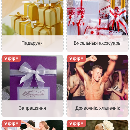
Падарункі
Вясельныя аксэсуары
9 фірм
9 фірм
Запрашэння
Дзявочнік, хлапечнік
9 фірм
9 фірм