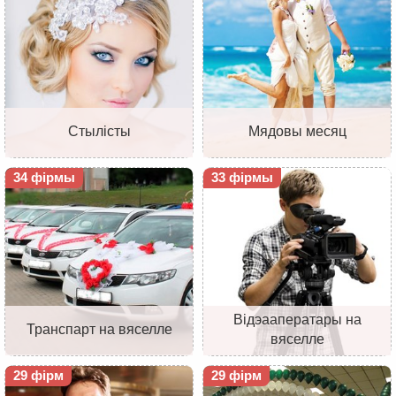
Стылісты
Мядовы месяц
34 фірмы
33 фірмы
Відэааператары на
Транспарт на вяселле
вяселле
29 фірм
29 фірм