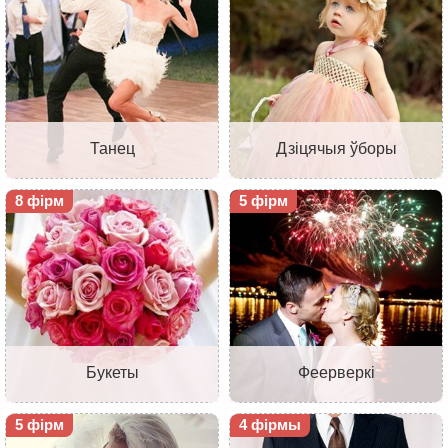
Танец
Дзіцячыя ўборы
8 фірм
5 фірм
Букеты
Феерверкі
5 фірм
4 фірмы