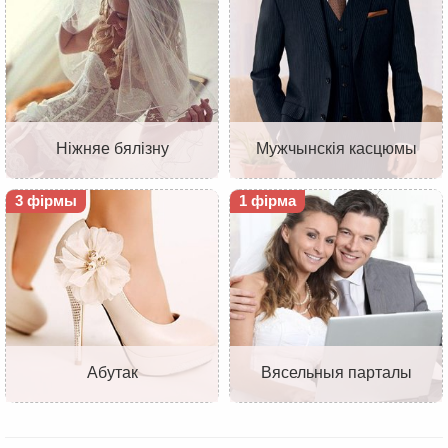
Ніжняе бялізну
Мужчынскія касцюмы
3 фірмы
1 фірма
Абутак
Вясельныя парталы