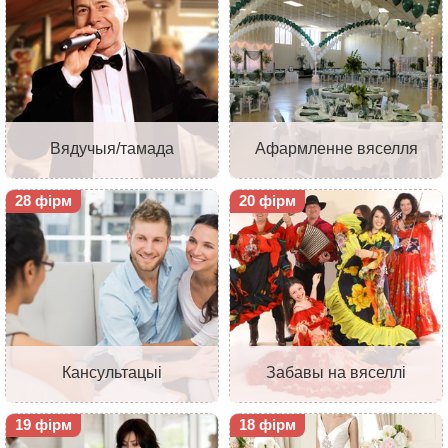
Вядучыя/тамада
Афармленне вяселля
28 фірм
20 фірм
Кансультацыі
Забавы на вяселлі
19 фірм
18 фірм