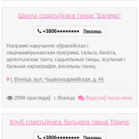
Школа спартыўнага танца "Балеро"
+3806
*
*
*
*
*
*
*
*
Паказаць
Напрамкі навучання: еўрапейская і
лацінаамерыканская праграма, сальса, бачата,
аргентынскае танга, сацыяльныя танцы, агульная і
бальная харэаграфія, вясельны танец.
г. Вінніца, вул. Чырвонаармейская, д. 44
2898 праглядаў
г. Вінніца
Водгукаў яшчэ няма
Клуб спартыўнага бальнага танца Ториус
+3806
*
*
*
*
*
*
*
*
Паказаць