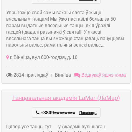
Упрыгожце свой самы важны свята ў жыцці
вясельным танцам! Мы ўжо паставілі больш за 50
парам выдатныя вясельныя танцы, якія ўразілі
гасцей і дадалі разыначкі ў свята!!! У якасці
вясельнага танца вы зможаце станцаваць пачуццевы
павольны вальс, рамантычны венскі вальс,...
г. Вінніца, вул 600-годдзя, д. 16
2814 праглядаў
г. Вінніца
Водгукаў яшчэ няма
Танцавальная акадэмія LaMar (ЛаМар)
+3809
*
*
*
*
*
*
*
*
Паказаць
Цяпер усе танцы тут — у Акадэміі вулічнага і