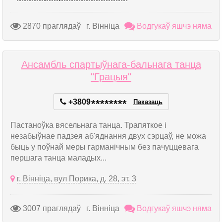
2870 праглядаў
г. Вінніца
Водгукаў яшчэ няма
Ансамбль спартыўнага-бальнага танца
"Грацыя"
+3809
*
*
*
*
*
*
*
*
Паказаць
Пастаноўка вясельнага танца. Трапяткое і
незабыўнае падзея аб'яднання двух сэрцаў, не можа
быць у поўнай меры гарманічным без пачуццевага
першага танца маладых...
г. Вінніца, вул Порика, д. 28, эт. 3
3007 праглядаў
г. Вінніца
Водгукаў яшчэ няма