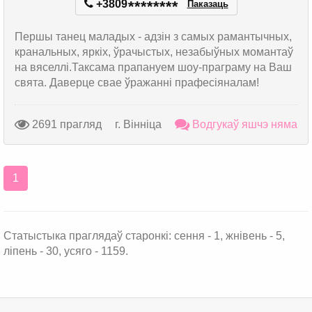
+3809
*
*
*
*
*
*
*
*
Паказаць
Першы танец маладых - адзін з самых рамантычных,
кранальных, яркіх, ўрачыстых, незабыўных момантаў
на вяселлі.Таксама прапануем шоу-праграму на Ваш
свята. Даверце свае ўражанні прафесіяналам!
2691 прагляд
г. Вінніца
Водгукаў яшчэ няма
1
Статыстыка праглядаў старонкі: сення - 1, жнівень - 5,
ліпень - 30, усяго - 1159.