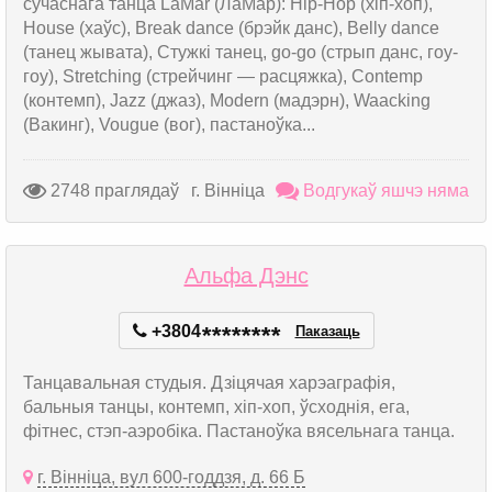
сучаснага танца LaMar (ЛаМар): Hip-Hop (хіп-хоп),
House (хаўс), Break dance (брэйк данс), Belly dance
(танец жывата), Стужкі танец, go-go (стрып данс, гоу-
гоу), Stretching (стрейчинг — расцяжка), Contemp
(контемп), Jazz (джаз), Modern (мадэрн), Waacking
(Вакинг), Vougue (вог), пастаноўка...
2748 праглядаў
г. Вінніца
Водгукаў яшчэ няма
Альфа Дэнс
+3804
*
*
*
*
*
*
*
*
Паказаць
Танцавальная студыя. Дзіцячая харэаграфія,
бальныя танцы, контемп, хіп-хоп, ўсходнія, ега,
фітнес, стэп-аэробіка. Пастаноўка вясельнага танца.
г. Вінніца, вул 600-годдзя, д. 66 Б