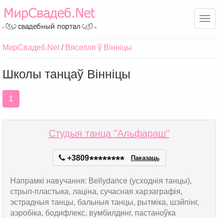
Ме
МирСвадеб.Net
Вяселля ў Вінніцы
Школы танцаў Вінніцы
1
Студыя танца "Альфараш"
+3809
*
*
*
*
*
*
*
*
Паказаць
Напрамкі навучання: Bellydance (усходнія танцы),
стрып-пластыка, лаціна, сучасная харэаграфія,
эстрадныя танцы, бальныя танцы, рытміка, шэйпінг,
аэробіка, бодифлекс, вумбилдинг, пастаноўка