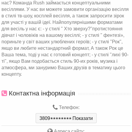
нас? Команда Rush займається концептуальними
весіллями. У нас ви можете замовити організацію весілля
в стилі тв-шоу, косплей весілля, а також запросити зірок
для участі у вашій ідеї. Найпопулярнішими форматами
для весіль у нас є: - у стилі " Хто зверху?"протистояння
дівчат і чоловіків на вашому весіллі; - у стилі " фентезі»,
пориньте у світ ваших улюблених героїв; - у стилі "Рок",
якщо ви любите нестандартний формат, А також Рок це
Ваша тема, тоді у нас є готовий концепт; - у стилі "лихі 90-
ті", якщо Вам подобається стиль 90-их років, музика і
атмосфера, ми зануримо Ваших друзів в тематику цього
концепту.
Контактна інформація
Телефон:
3809
*
*
*
*
*
*
*
*
Показати
Адреса сайту: