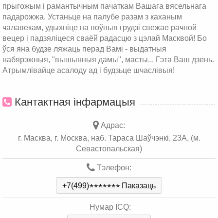
прыгожым і рамантычным пачаткам Вашага вясельнага
падарожжа. Устаньце на палубе разам з каханым
чалавекам, удыхніце на поўныя грудзі свежае рачной
вецер і падзяліцеся сваёй радасцю з цэлай Масквой! Бо
ўся яна будзе ляжаць перад Вамі - выдатныя
набярэжныя, "вышынныя дамы", масты... Гэта Ваш дзень.
Атрымлівайце асалоду ад і будзьце шчаслівыя!
Кантактная інфармацыя
Адрас:
г. Масква, г. Москва, наб. Тараса Шаўчэнкі, 23А, (м.
Севастопальская)
Тэлефон:
+7(499)
*
*
*
*
*
*
*
Паказаць
Нумар ICQ: