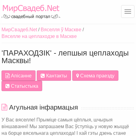
Ме
МирСвадеб.Net
Вяселля ў Маскве
Вяселле на цеплаходзе в Маскве
'ПАРАХОДЗІК' - лепшыя цеплаходы
Масквы!
Апісанне
Кантакты
Схема праезду
Статыстыка
Агульная інфармацыя
У Вас вяселле! Прыміце самыя цёплыя, шчырыя
віншаванні! Мы запрашаем Вас ўступіць у новую жыццё
на борце вясельнага цеплахода! І хай гэты дзень стане