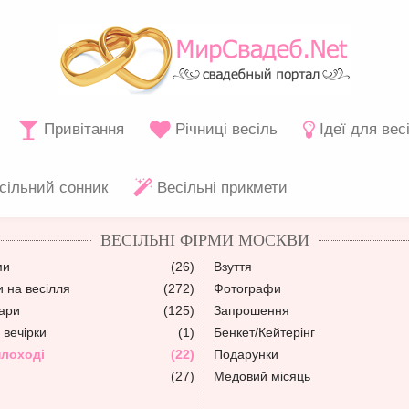
Привітання
Річниці весіль
Ідеї для вес
сільний сонник
Весільні прикмети
ВЕСІЛЬНІ ФІРМИ МОСКВИ
ми
(26)
Взуття
 на весілля
(272)
Фотографи
уари
(125)
Запрошення
 вечірки
(1)
Бенкет/Кейтерінг
плоході
(22)
Подарунки
(27)
Медовий місяць