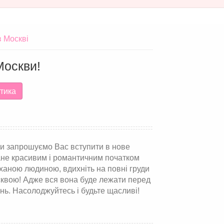
в Москві
Москви!
тика
Ми запрошуємо Вас вступити в нове
тане красивим і романтичним початком
оханою людиною, вдихніть на повні груди
Москвою! Адже вся вона буде лежати перед
ень. Насолоджуйтесь і будьте щасливі!