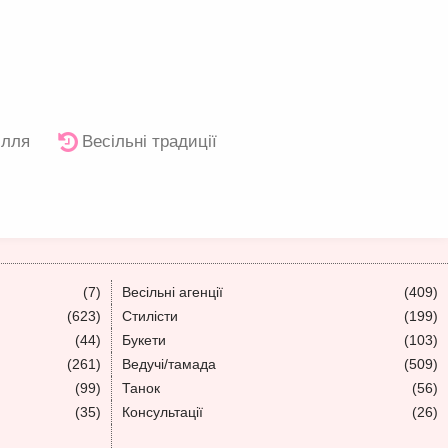
ілля
Весільні традиції
(7)
Весільні агенції
(409)
(623)
Стилісти
(199)
(44)
Букети
(103)
(261)
Ведучі/тамада
(509)
(99)
Танок
(56)
(35)
Консультації
(26)