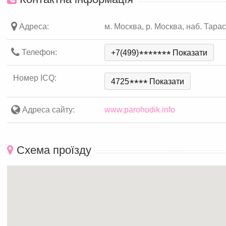
Адреса:
м. Москва, р. Москва, наб. Тара
Телефон:
+7(499)
*
*
*
*
*
*
*
Показати
Номер ICQ:
4725
*
*
*
*
Показати
Адреса сайту:
www.parohodik.info
Схема проїзду