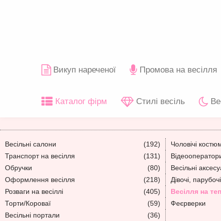
Викуп нареченої
Промова на весілля
Каталог фірм
Стилі весіль
Ве
Весільні салони
(192)
Чоловічі костю
Транспорт на весілля
(131)
Відеооператори
Обручки
(80)
Весільні аксес
Оформлення весілля
(218)
Дівочі, парубочі
Розваги на весіллі
(405)
Весілля на те
Торти/Короваї
(59)
Феєрверки
Весільні портали
(36)