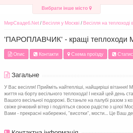
Вибрати інше місто
МирСвадеб.Net
Весілля у Москві
Весілля на теплоході 
'ПАРОПЛАВЧИК' - кращі теплоходи 
Опис
Контакти
Схема проїзду
Статис
Загальне
У Вас весілля! Прийміть найтепліші, найщиріші вітання! 
життя на борту весільного теплохода! І нехай цей день с
Вашого весільної подорожі. Встаньте на палубі разом з к
свіже річковий вітер і поділіться своєю радістю з цілої 
Вами - прекрасні набережні, "висотки", мости... Це Ваш д
Контактна інформація