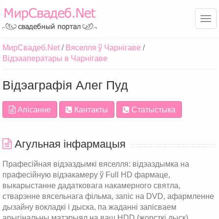
Ме
МирСвадеб.Net
Вяселля ў Чарнігаве
Відэааператары в Чарнігаве
Відэаграфія Алег Пуд
Апісанне
Кантакты
Статыстыка
Агульная інфармацыя
Прафесійная відэаздымкі вяселля: відэаздымка на
прафесійную відэакамеру ў Full HD фармаце,
выкарыстанне дадатковага накамерного святла,
стварэнне вясельнага фільма, запіс на DVD, афармленне
дызайну вокладкі і дыска, па жаданні запісваем
арыгінальны матэрыял на ваш HDD (жорсткі дыск).