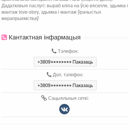
Дадатковыя паслугі: выраб кліпа на ўсю вяселле, здымка і
мантаж love-story, здымка і мантаж ўрачыстых
мерапрыемстваў
Кантактная інфармацыя
Тэлефон:
+3809
*
*
*
*
*
*
*
*
Паказаць
Доп. тэлефон:
+3809
*
*
*
*
*
*
*
*
Паказаць
Сацыяльныя сеткі: