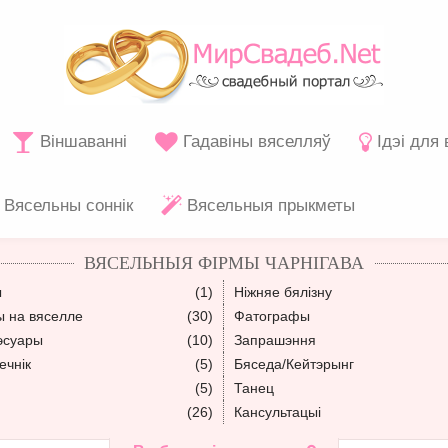
Віншаванні
Гадавіны вяселляў
Ідэі для
Вясельны соннік
Вясельныя прыкметы
ВЯСЕЛЬНЫЯ ФІРМЫ ЧАРНІГАВА
ы
(1)
Ніжняе бялізну
ы на вяселле
(30)
Фатографы
эсуары
(10)
Запрашэння
ечнік
(5)
Бяседа/Кейтэрынг
(5)
Танец
(26)
Кансультацыі