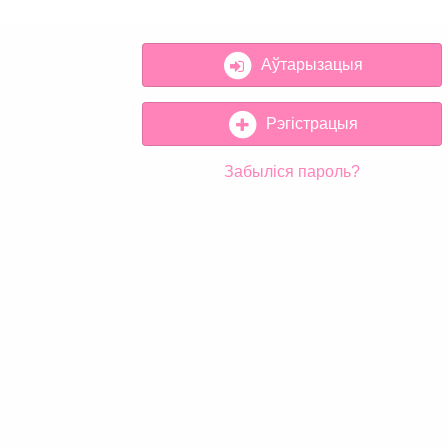
Аўтарызацыя
Рэгістрацыя
Забыліся пароль?