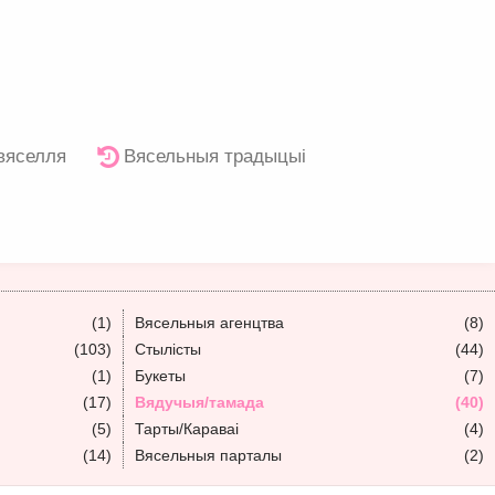
 вяселля
Вясельныя традыцыі
(1)
Вясельныя агенцтва
(8)
(103)
Стылісты
(44)
(1)
Букеты
(7)
(17)
Вядучыя/тамада
(40)
(5)
Тарты/Караваі
(4)
(14)
Вясельныя парталы
(2)