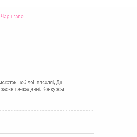
 Чарнігаве
атэкі, юбілеі, вяселлі, Дні
раоке па-жаданні. Конкурсы.