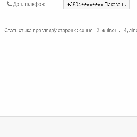
Доп. тэлефон:
+3804
*
*
*
*
*
*
*
*
Паказаць
Статыстыка праглядаў старонкі: сення - 2, жнівень - 4, ліпе