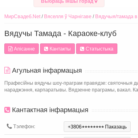
Выбраць іншы горад
МирСвадеб.Net
Вяселля ў Чарнігаве
Вядучыя/тамада в
Вядучы Тамада - Караоке-клуб
Апісанне
Кантакты
Статыстыка
Агульная інфармацыя
Прафесійны вядучы шоу-праграм правядзе: святочныя дыск
нараджэння, карпаратывы. Вядзенне праграмы, вакал. Ка
Кантактная інфармацыя
Тэлефон:
+3806
*
*
*
*
*
*
*
*
Паказаць