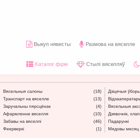
Выкуп нявесты
Размова на вяселле
Каталог фірм
Стылі вяселляў
Вясельныя салоны
(18)
Дзіцячыя ўбор
Транспарт на вяселле
(13)
Відэааператар
Заручальны пярсцёнак
(4)
Вясельныя акс
Афармленне вяселля
(10)
Дзявочнік, хлап
Забавы на вяселлі
(46)
Падарункі
Феерверкі
(1)
Мядовы месяц