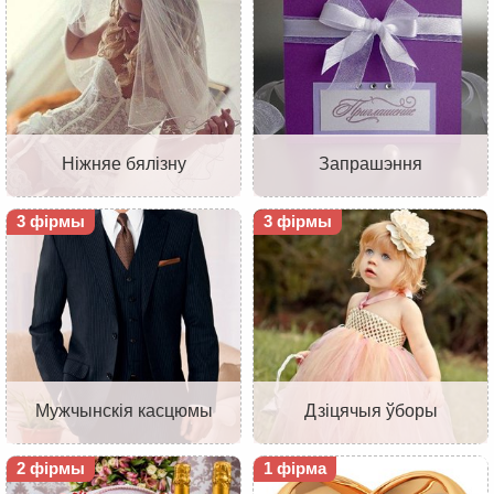
Ніжняе бялізну
Запрашэння
3 фірмы
3 фірмы
Мужчынскія касцюмы
Дзіцячыя ўборы
2 фірмы
1 фірма