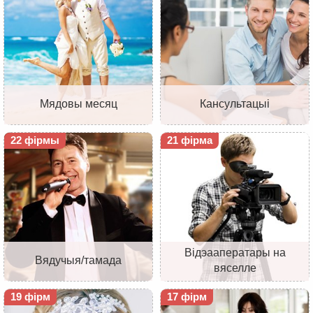
Мядовы месяц
Кансультацыі
22 фірмы
21 фірма
Відэааператары на
Вядучыя/тамада
вяселле
19 фірм
17 фірм