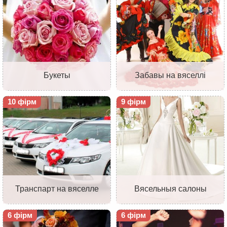
Букеты
Забавы на вяселлі
10 фірм
9 фірм
Транспарт на вяселле
Вясельныя салоны
6 фірм
6 фірм