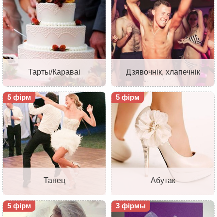
Тарты/Караваі
Дзявочнік, хлапечнік
5 фірм
5 фірм
Танец
Абутак
5 фірм
3 фірмы