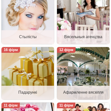
Стылісты
Вясельныя агенцтва
16 фірм
12 фірм
Падарункі
Афармленне вяселля
11 фірм
11 фірм