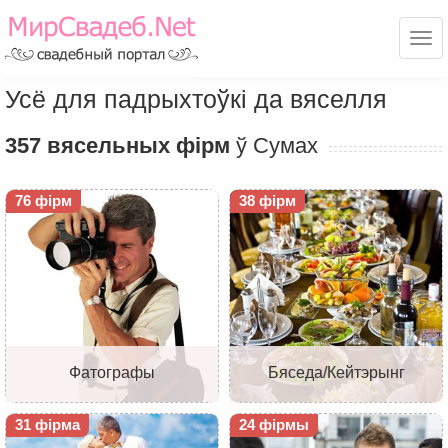
Ме
Усё для падрыхтоўкі да вяселля
357 вясельных фірм
ў Сумах
76 фірм
38 фірм
Фатографы
Бяседа/Кейтэрынг
31 фірма
24 фірмы