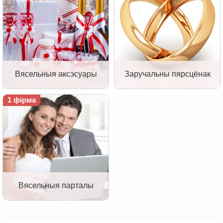
Вясельныя аксэсуары
Заручальны пярсцёнак
1 фірма
Вясельныя парталы