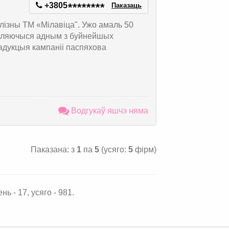
+3805
*
*
*
*
*
*
*
*
Паказаць
лізны ТМ «Мілавіца". Ужо амаль 50
'яўляючыся адным з буйнейшых
адукцыя кампаніі паспяхова
Водгукаў яшчэ няма
Паказана: з
1
па
5
(усяго:
5
фірм)
нь - 17, усяго - 981.