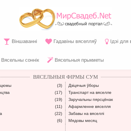
Віншаванні
Гадавіны вяселляў
Ідэі для
Вясельны соннік
Вясельныя прыкметы
ВЯСЕЛЬНЫЯ ФІРМЫ СУМ
сцюмы
(3)
Дзіцячыя ўборы
нцтва
(17)
Транспарт на вяселле
(19)
Заручальны пярсцёнак
(11)
Афармленне вяселля
а
(22)
Забавы на вяселлі
(6)
Мядовы месяц