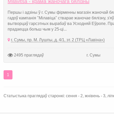
Мilavitsa - крама жаночага бялізны
Першы і адзіны ў г. Сумы фірменны магазін жаночай бя
гадоў кампанія "Мілавіца" стварае жаночае бялізну, з
вытворцаў гарсэтных вырабаў ва Усходняй Еўропе. Пр
прадаецца больш чым у 25-ці...
г. Сумы, пр. М. Лушпы, д. 4/1, эт. 2 (ТРЦ «Лавіна»)
2495 праглядаў
г. Сумы
1
Статыстыка праглядаў старонкі: сення - 2, жнівень - 3, ліпе