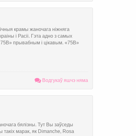
ічныя крамы жаночага ніжняга
раіны і Расіі. Гэта адно з самых
«75В» прывабным і цікавым. «75В»
Водгукаў яшчэ няма
аночага бялізны. Тут Вы заўседы
 такіх марак, як Dimanche, Rosa