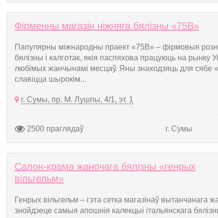
Фірменны магазін ніжняга бялізны «75В»
Папулярны міжнародны праект «75В» – фірмовыя розн
бялізны і калготак, якія паспяхова працуюць на рынку Ук
любімых жанчынамі месцаў. Яны знаходзяць для сябе 
славіцца шырокім...
г. Сумы, пр. М. Лушпы, 4/1, эт. 1
2500 праглядаў
г. Сумы
Салон-крама жаночага бялізны «генрых
вільгельм»
Генрых вільгельм – гэта сетка магазінаў вытанчанага ж
знойдзеце самыя апошнія калекцыі італьянскага бялізны