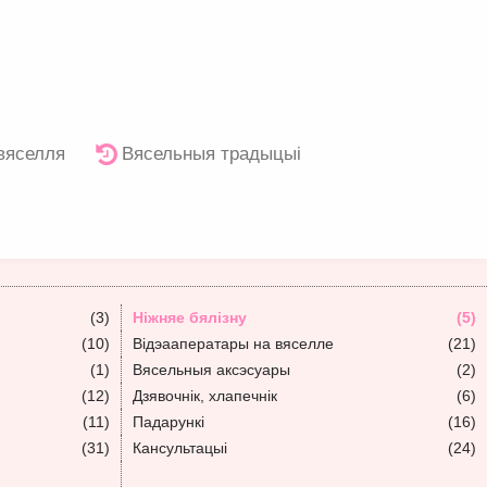
 вяселля
Вясельныя традыцыі
(3)
Ніжняе бялізну
(5)
(10)
Відэааператары на вяселле
(21)
(1)
Вясельныя аксэсуары
(2)
(12)
Дзявочнік, хлапечнік
(6)
(11)
Падарункі
(16)
(31)
Кансультацыі
(24)