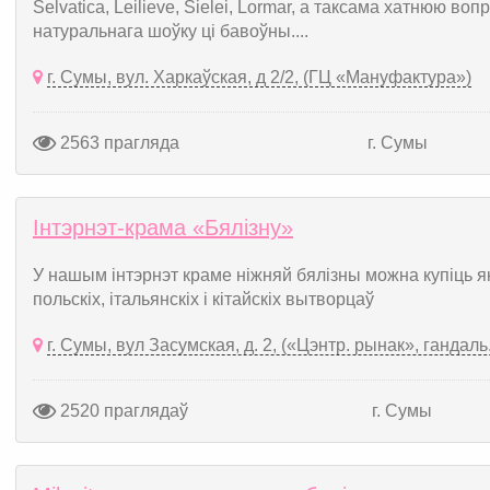
Selvatica, Leilieve, Sielei, Lormar, а таксама хатнюю во
натуральнага шоўку ці бавоўны....
г. Сумы, вул. Харкаўская, д 2/2, (ГЦ «Мануфактура»)
2563 прагляда
г. Сумы
Інтэрнэт-крама «Бялізну»
У нашым інтэрнэт краме ніжняй бялізны можна купіць я
польскіх, італьянскіх і кітайскіх вытворцаў
г. Сумы, вул Засумская, д. 2, («Цэнтр. рынак», гандаль.
2520 праглядаў
г. Сумы