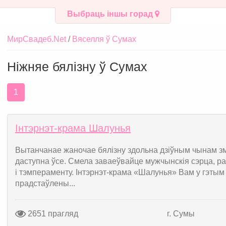
Выбраць іншы горад
МирСвадеб.Net
Вяселля ў Сумах
Ніжняе бялізну ў Сумах
1
Інтэрнэт-крама Шалунья
Вытанчанае жаночае бялізну здольна дзіўным чынам зм
даступна ўсе. Смела заваеўвайце мужчынскія сэрца, ра
і тэмпераменту. Інтэрнэт-крама «Шалунья» Вам у гэты
прадстаўлены...
2651 прагляд
г. Сумы