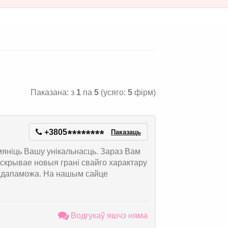
Паказана: з
1
па
5
(усяго:
5
фірм)
+3805
*
*
*
*
*
*
*
*
Паказаць
яніць Вашу унікальнасць. Зараз Вам
скрывае новыя грані свайго характару
м дапаможа. На нашым сайце
Водгукаў яшчэ няма