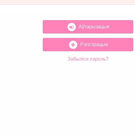
Аўтарызацыя
Рэгістрацыя
Забыліся пароль?