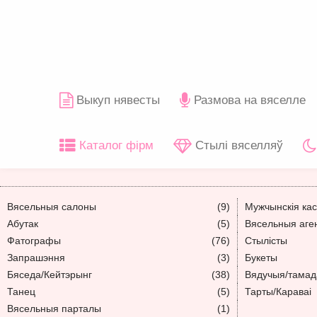
Выкуп нявесты
Размова на вяселле
Каталог фірм
Стылі вяселляў
Вясельныя салоны
(9)
Мужчынскія ка
Абутак
(5)
Вясельныя аге
Фатографы
(76)
Стылісты
Запрашэння
(3)
Букеты
Бяседа/Кейтэрынг
(38)
Вядучыя/тамад
Танец
(5)
Тарты/Караваі
Вясельныя парталы
(1)