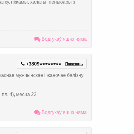
пратку, піжамы, халаты, пеньюары з
Водгукаў яшчэ няма
+3809
*
*
*
*
*
*
*
*
Паказаць
каснае мужчынскае і жаночае бялізну
 пл. 4), месца 22
Водгукаў яшчэ няма