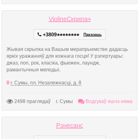
ViolineСкрипач
+3809
*
*
*
*
*
*
*
*
Паказаць
Жывая скрыпка на Вашым мерапрыемстве дадасць
яркіх уражанняў для кожнага госця! У рэпертуары:
джаз, поп, рок, класіка, фьюжен, лаундж,
рамантычныя мелодыі.
г. Сумы, пл. Незалежнасці, д. 8
2498 праглядаў
г. Сумы
Водгукаў яшчэ няма
Рэнесанс