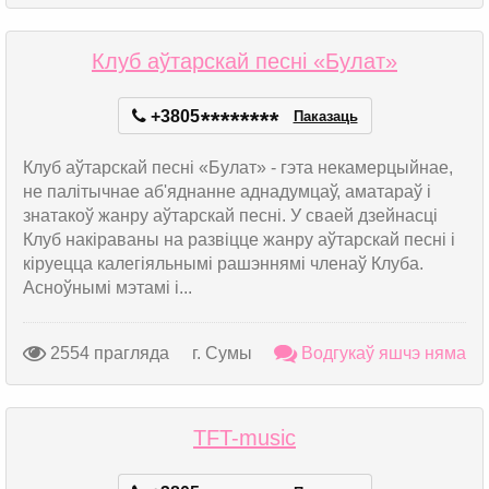
Клуб аўтарскай песні «Булат»
+3805
*
*
*
*
*
*
*
*
Паказаць
Клуб аўтарскай песні «Булат» - гэта некамерцыйнае,
не палітычнае аб'яднанне аднадумцаў, аматараў і
знатакоў жанру аўтарскай песні. У сваей дзейнасці
Клуб накіраваны на развіцце жанру аўтарскай песні і
кіруецца калегіяльнымі рашэннямі членаў Клуба.
Асноўнымі мэтамі і...
2554 прагляда
г. Сумы
Водгукаў яшчэ няма
ТFT-music