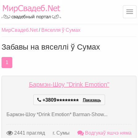
Ме
МирСвадеб.Net
Вяселля ў Сумах
Забавы на вяселлі ў Сумах
1
Бармэн-Шоу "Drink Emotion"
+3809
*
*
*
*
*
*
*
*
Паказаць
Бармэн-Шоу *Drink Emotion* Barman-Show...
2441 прагляд
г. Сумы
Водгукаў яшчэ няма