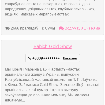
сапраўднае свята на: вечарынах, вяселлях, днях
нараджэння, дзіцячых святах, клубных вечарынках,
акцыях, іміджавых мерапрыемствах,...
2666 праглядаў
г. Сумы
Водгукаў яшчэ няма
Babich Gold Show
+3809
*
*
*
*
*
*
*
*
Паказаць
Мы Кірыл і Марына Бабіч, артысты-мастакі
арыгінальнага жанру з Украіны, выпускнікі
Рэспубліканскай мастацкай школы імя Т. Г. Шаўчэнка
г. Кіева. Займаемся Gold Show: Залатое Шоў – вельмі
арыгінальны, яркі нумар. Інтрыга выступу
захоўваецца да апошняга моманту. Мы малюем
нябачную...