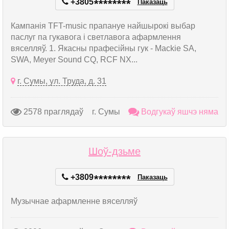
+3805
*
*
*
*
*
*
*
*
Паказаць
Кампанія TFT-music прапануе найшырокі выбар
паслуг па гукавога і светлавога афармлення
вяселляў. 1. Якасны прафесійны гук - Mackie SA,
SWA, Meyer Sound CQ, RCF NX...
г. Сумы, ул. Труда, д. 31
2578 праглядаў
г. Сумы
Водгукаў яшчэ няма
Шоў-дзьме
+3809
*
*
*
*
*
*
*
*
Паказаць
Музычнае афармленне вяселляў