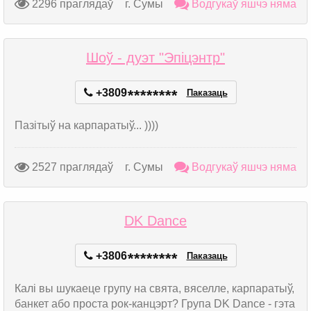
2296 праглядаў
г. Сумы
Водгукаў яшчэ няма
Шоў - дуэт "Эпіцэнтр"
+3809
*
*
*
*
*
*
*
*
Паказаць
Пазітыў на карпаратыў... ))))
2527 праглядаў
г. Сумы
Водгукаў яшчэ няма
DK Dance
+3806
*
*
*
*
*
*
*
*
Паказаць
Калі вы шукаеце групу на свята, вяселле, карпаратыў,
банкет або проста рок-канцэрт? Група DK Dance - гэта