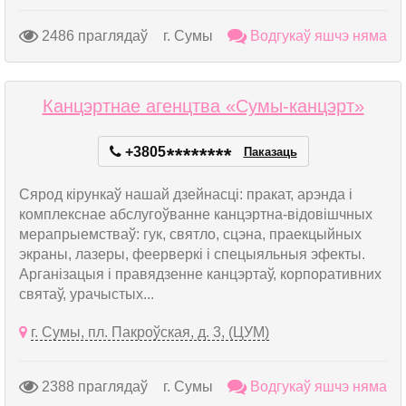
2486 праглядаў
г. Сумы
Водгукаў яшчэ няма
Канцэртнае агенцтва «Сумы-канцэрт»
+3805
*
*
*
*
*
*
*
*
Паказаць
Сярод кірункаў нашай дзейнасці: пракат, арэнда і
комплекснае абслугоўванне канцэртна-відовішчных
мерапрыемстваў: гук, святло, сцэна, праекцыйных
экраны, лазеры, феерверкі і спецыяльныя эфекты.
Арганізацыя і правядзенне канцэртаў, корпоративних
святаў, урачыстых...
г. Сумы, пл. Пакроўская, д. 3, (ЦУМ)
2388 праглядаў
г. Сумы
Водгукаў яшчэ няма