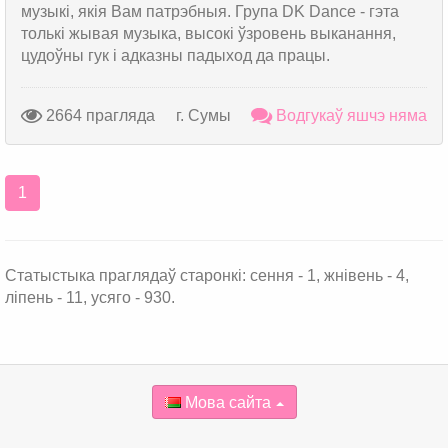
музыкі, якія Вам патрэбныя. Група DK Dance - гэта
толькі жывая музыка, высокі ўзровень выканання,
цудоўны гук і адказны падыход да працы.
2664 прагляда
г. Сумы
Водгукаў яшчэ няма
1
Статыстыка праглядаў старонкі: сення - 1, жнівень - 4,
ліпень - 11, усяго - 930.
Мова сайта