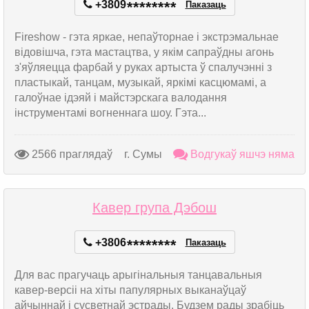
+3809
*
*
*
*
*
*
*
*
Паказаць
Fireshow - гэта яркае, непаўторнае і экстрэмальнае
відовішча, гэта мастацтва, у якім сапраўдны агонь
з'яўляецца фарбай у руках артыста ў спалучэнні з
пластыкай, танцам, музыкай, яркімі касцюмамі, а
галоўнае ідэяй і майстэрскага валодання
інструментамі вогненнага шоу. Гэта...
2566 праглядаў
г. Сумы
Водгукаў яшчэ няма
Кавер група Дэбош
+3806
*
*
*
*
*
*
*
*
Паказаць
Для вас прагучаць арыгінальныя танцавальныя
кавер-версіі на хіты папулярных выканаўцаў
айчыннай і сусветнай эстрады. Будзем рады зрабіць