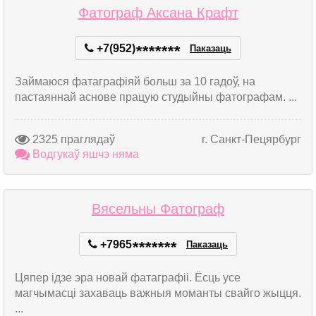
Фатограф Аксана Крафт
+7(952)
*
*
*
*
*
*
*
Паказаць
Займаюся фатаграфіяй больш за 10 гадоў, на
пастаяннай аснове працую студыйны фатографам. ...
2325 праглядаў
г. Санкт-Пецярбург
Водгукаў яшчэ няма
Вясельны Фатограф
+7965
*
*
*
*
*
*
*
Паказаць
Цяпер ідзе эра новай фатаграфіі. Ёсць усе
магчымасці захаваць важныя моманты свайго жыцця.
...