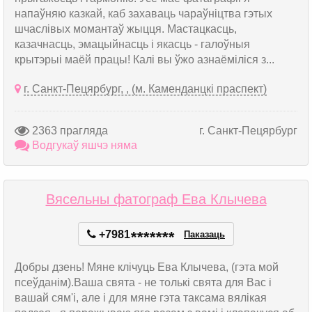
напаўняю казкай, каб захаваць чараўніцтва гэтых
шчаслівых момантаў жыцця. Мастацкасць,
казачнасць, эмацыйнасць і якасць - галоўныя
крытэрыі маёй працы! Калі вы ўжо азнаёміліся з...
г. Санкт-Пецярбург, , (м. Каменданцкі праспект)
2363 прагляда
г. Санкт-Пецярбург
Водгукаў яшчэ няма
Вясельны фатограф Ева Клычева
+7981
*
*
*
*
*
*
*
Паказаць
Добры дзень! Мяне клічуць Ева Клычева, (гэта мой
псеўданім).Ваша свята - не толькі свята для Вас і
вашай сям'і, але і для мяне гэта таксама вялікая