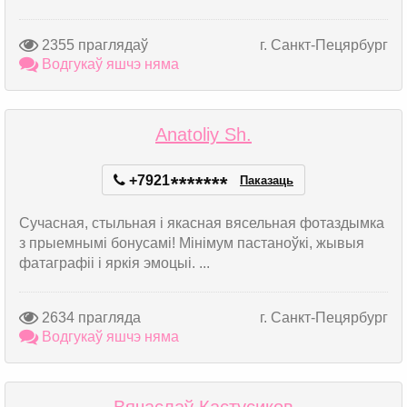
2355 праглядаў
г. Санкт-Пецярбург
Водгукаў яшчэ няма
Anatoliy Sh.
+7921
*
*
*
*
*
*
*
Паказаць
Сучасная, стыльная і якасная вясельная фотаздымка
з прыемнымі бонусамі! Мінімум пастаноўкі, жывыя
фатаграфіі і яркія эмоцыі. ...
2634 прагляда
г. Санкт-Пецярбург
Водгукаў яшчэ няма