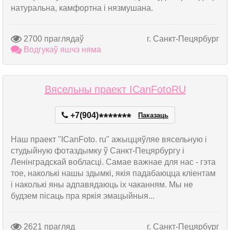
натуральна, камфортна і нязмушана.
2700 праглядаў
г. Санкт-Пецярбург
Водгукаў яшчэ няма
Вясельны праект ICanFotoRU
+7(904)
*
*
*
*
*
*
*
Паказаць
Наш праект "ICanFoto. ru" ажыццяўляе вясельную і
студыйную фотаздымку ў Санкт-Пецярбургу і
Ленінградскай вобласці. Самае важнае для нас - гэта
тое, наколькі нашы здымкі, якія падабаюцца кліентам
і наколькі яны адпавядаюць іх чаканням. Мы не
будзем пісаць пра яркія эмацыйныя...
2621 прагляд
г. Санкт-Пецярбург