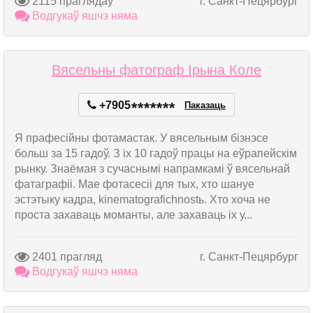
2115 праглядаў
г. Санкт-Пецярбург
Водгукаў яшчэ няма
Вясельны фатограф Ірына Коле
+7905
*
*
*
*
*
*
*
Паказаць
Я прафесійны фотамастак. У вясельным бізнэсе
больш за 15 гадоў. З іх 10 гадоў працы на еўрапейскім
рынку. Знаёмая з сучаснымі напрамкамі ў вясельнай
фатаграфіі. Мае фотасесіі для тых, хто шануе
эстэтыку кадра, kinematografichnostь. Хто хоча не
проста захаваць моманты, але захаваць іх у...
2401 прагляд
г. Санкт-Пецярбург
Водгукаў яшчэ няма