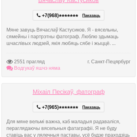
Вячаслаў Кастусиков
+7(968)
*
*
*
*
*
*
*
Паказаць
Мяне завуць Вячаслаў Кастусиков. Я - вясельны,
сямейны і партрэтны фатограф. Люблю здымаць
шчаслівых людзей, якія любяць сябе і жыццё. ...
2551 прагляд
г. Санкт-Пецярбург
Водгукаў яшчэ няма
Міхаіл Песікаў, фатограф
+7(965)
*
*
*
*
*
*
*
Паказаць
Для мяне вельмі важна, каб маладыя радаваліся,
пераглядаючы вясельныя фатаграфіі. Я не буду
ставіць вас у лялечныя паставы, усё будзе праходзіць