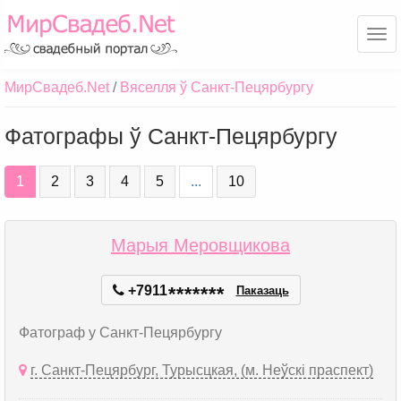
Ме
МирСвадеб.Net
Вяселля ў Санкт-Пецярбургу
Фатографы ў Санкт-Пецярбургу
1
2
3
4
5
...
10
Марыя Меровщикова
+7911
*
*
*
*
*
*
*
Паказаць
Фатограф у Санкт-Пецярбургу
г. Санкт-Пецярбург, Турысцкая, (м. Неўскі праспект)