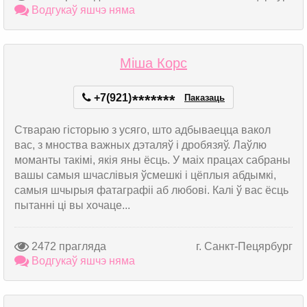
Водгукаў яшчэ няма
Міша Корс
+7(921)
*
*
*
*
*
*
*
Паказаць
Ствараю гісторыю з усяго, што адбываецца вакол
вас, з мноства важных дэталяў і дробязяў. Лаўлю
моманты такімі, якія яны ёсць. У маіх працах сабраны
вашы самыя шчаслівыя ўсмешкі і цёплыя абдымкі,
самыя шчырыя фатаграфіі аб любові. Калі ў вас ёсць
пытанні ці вы хочаце...
2472 прагляда
г. Санкт-Пецярбург
Водгукаў яшчэ няма