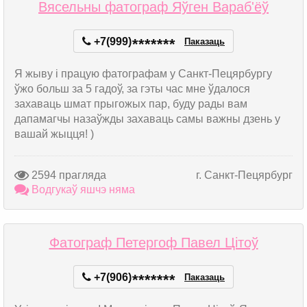
Вясельны фатограф Яўген Вараб'ёў
+7(999)
*
*
*
*
*
*
*
Паказаць
Я жыву і працую фатографам у Санкт-Пецярбургу
ўжо больш за 5 гадоў, за гэты час мне ўдалося
захаваць шмат прыгожых пар, буду рады вам
дапамагчы назаўжды захаваць самы важны дзень у
вашай жыцця! )
2594 прагляда
г. Санкт-Пецярбург
Водгукаў яшчэ няма
Фатограф Петергоф Павел Цітоў
+7(906)
*
*
*
*
*
*
*
Паказаць