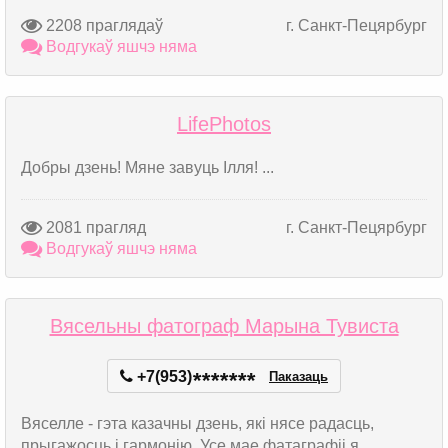
2208 праглядаў
г. Санкт-Пецярбург
Водгукаў яшчэ няма
LifePhotos
Добры дзень! Мяне завуць Ілля! ...
2081 прагляд
г. Санкт-Пецярбург
Водгукаў яшчэ няма
Вясельны фатограф Марына Тувиста
+7(953)
*
*
*
*
*
*
*
Паказаць
Вяселле - гэта казачны дзень, які нясе радасць,
прыгажосць і гармонію. Усе мае фатаграфіі я