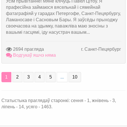
Усім прывітанне! Мяне клічуць Павел Цітоў. Я
прафесійна займаюся вясельнай і сямейнай
фатаграфіяй у гарадах Петергофе, Санкт-Пецярбургу,
Ламаносаве і Сасновым Бары. Я заўсёды прыходжу
своечасова на здымку, паважліва маю зносіны з
вашымі гасцямі, іду насустрач вашым...
2694 прагляда
г. Санкт-Пецярбург
Водгукаў яшчэ няма
1
2
3
4
5
...
10
Статыстыка праглядаў старонкі: сення - 1, жнівень - 3,
ліпень - 14, усяго - 1463.