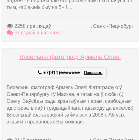
падзея - я перажываю яго разам з вамі і клапачуся аб
тым, каб вынік быў на 5+ ! ...
2258 праглядаў
г. Санкт-Пецярбург
Водгукаў яшчэ няма
Вясельны фатограф Армель Опелі
+7(911)
*
*
*
*
*
*
*
Паказаць
Вясельны фатограф Армель Опелі Фатаграфую ў
Санкт-Пецярбургу і ў Маскве, а гэтак жа ў любы (.)
Свету! Заўсёды рады крэатыўным парам, свабодным
ад стэрэатыпаў і традыцыйнага падыходу да вяселля)
Вясельнай фатаграфіяй займаюся з 2008 г. Аб усіх
акцыях і прапановах Вы можаце...