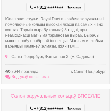
+7(812)
*
*
*
*
*
*
*
Паказаць
Ювелірная студыя Royal Duet вырабляе заручальны і
помолвочные кольцы высокай якасці па самых нізкіх
коштах. Тэрмін вырабу кольцаў 3 тыдні, пры
неабходнасці магчыма тэрміновае выраб. Вырабы
маюць пробу прабірнай інспекцыі. Магчымыя любыя
варыяцыі камянёў (алмазы, фіянітамі,...
г. Санкт-Пецярбург, Фантанная 3, (м. Садовая)
2644 прагляда
г. Санкт-Пецярбург
Водгукаў яшчэ няма
Салон заручальных кольцаў ВЯСЕЛЛЕ
+7(812)
*
*
*
*
*
*
*
Паказаць