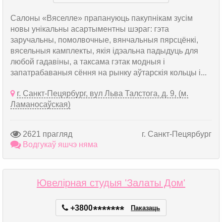
Салоны «Вяселле» прапануюць пакупнікам зусім
новы унікальны асартыментны шэраг: гэта
заручальны, помолвочные, вянчальныя пярсцёнкі,
вясельныя камплекты, якія ідэальна падыдуць для
любой гадавіны, а таксама гэтак модныя і
запатрабаваныя сёння на рынку аўтарскія кольцы і...
г. Санкт-Пецярбург, вул Льва Талстога, д. 9, (м.
Ламаносаўская)
2621 прагляд
г. Санкт-Пецярбург
Водгукаў яшчэ няма
Ювелірная студыя 'Залаты Дом'
+3800
*
*
*
*
*
*
*
Паказаць