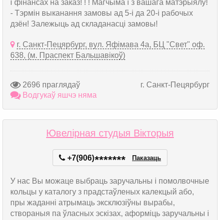
і фінансах на заказ! ! ! Магчыма і з вашага матэрыялу!
- Тэрмін выканання замовы ад 5-і да 20-і рабочых
дзён! Залежыць ад складанасці замовы!
г. Санкт-Пецярбург, вул. Яфімава 4а, БЦ "Свет" оф.
638, (м. Праспект Бальшавікоў)
2696 праглядаў
г. Санкт-Пецярбург
Водгукаў яшчэ няма
Ювелірная студыя Вікторыя
+7(906)
*
*
*
*
*
*
*
Паказаць
У нас Вы можаце выбраць заручальны і помолвочные
кольцы у каталогу з прадстаўленых калекцый або,
пры жаданні атрымаць эксклюзіўны вырабы,
створаныя па ўласных эскізах, аформіць заручальны і