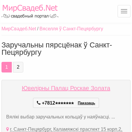
Ме
МирСвадеб.Net
Вяселля ў Санкт-Пецярбургу
Заручальны пярсцёнак ў Санкт-
Пецярбургу
1
2
Ювелірны Палац Роскае Золата
+7812
*
*
*
*
*
*
*
Паказаць
Вялікі выбар заручальных кольцаў у наяўнасці. ...
г. Санкт-Пецярбург, Каламяжскі праспект 15 корп.2,