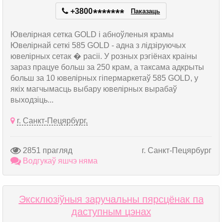
+3800
*
*
*
*
*
*
*
Паказаць
Ювелірная сетка GOLD і абноўленыя крамы
Ювелірнай сеткі 585 GOLD - адна з лідзіруючых
ювелірных сетак � расіі. У розных рэгіёнах краіны
зараз працуе больш за 250 крам, а таксама адкрыты
больш за 10 ювелірных гіпермаркетаў 585 GOLD, у
якіх магчымасць выбару ювелірных вырабаў
выходзіць...
г. Санкт-Пецярбург,
2851 прагляд
г. Санкт-Пецярбург
Водгукаў яшчэ няма
Эксклюзіўныя заручальны пярсцёнак па
даступным цэнах