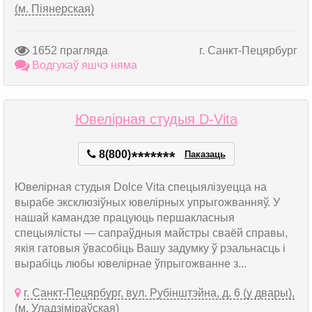
(м. Піянерская)
1652 прагляда
г. Санкт-Пецярбург
Водгукаў яшчэ няма
Ювелірная студыя D-Vita
8(800)
*
*
*
*
*
*
*
Паказаць
Ювелірная студыя Dolce Vita спецыялізуецца на
вырабе эксклюзіўных ювелірных упрыгожванняў. У
нашай камандзе працуюць першакласныя
спецыялісты — сапраўдныя майстры сваёй справы,
якія гатовыя ўвасобіць Вашу задумку ў рэальнасць і
вырабіць любы ювелірнае ўпрыгожванне з...
г. Санкт-Пецярбург, вул. Рубінштэйна, д. 6 (у двары),
(м. Уладзіміраўская)