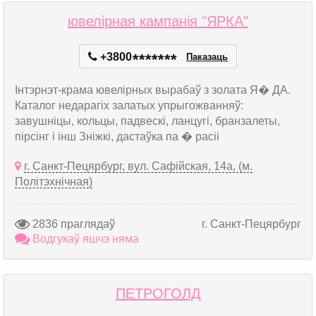
ювелірная кампанія "ЯРКА"
+3800
*
*
*
*
*
*
*
Паказаць
Інтэрнэт-крама ювелірных вырабаў з золата Я� ДА.
Каталог недарагіх залатых упрыгожванняў:
завушніцы, кольцы, падвескі, ланцугі, бранзалеты,
пірсінг і інш Зніжкі, дастаўка па � расіі
г. Санкт-Пецярбург, вул. Сафійская, 14а, (м.
Політэхнічная)
2836 праглядаў
г. Санкт-Пецярбург
Водгукаў яшчэ няма
ПЕТРОГОЛД