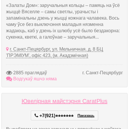
«Залаты Дом»: заручальныя кольцы – памяць на ўсё
жыццё Вяселле – самы светлы, урачысты і
запамінальны дзень у жыцці кожнага чалавека. Вось
чаму ўсе без выключэння маладыя нязменна
жадаюць, каб у дзень іх шлюбу усё было бездакорна:
сукенка, кветкі, а галоўнае – заручальныя...
г. Санкт-Пецярбург, ул. Мельничная. д. 8 БЦ
'ПРЭМІУМ', офіс 423, (м. Акадэмічная)
2885 праглядаў
г. Санкт-Пецярбург
Водгукаў яшчэ няма
Ювелірная майстэрня CaratPlus
+7(921)
*
*
*
*
*
*
*
Паказаць