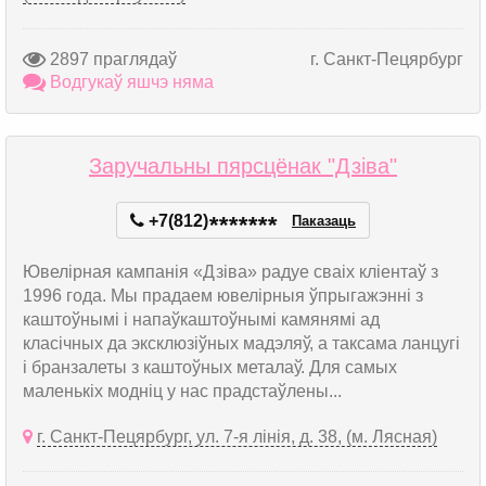
2897 праглядаў
г. Санкт-Пецярбург
Водгукаў яшчэ няма
Заручальны пярсцёнак "Дзіва"
+7(812)
*
*
*
*
*
*
*
Паказаць
Ювелірная кампанія «Дзіва» радуе сваіх кліентаў з
1996 года. Мы прадаем ювелірныя ўпрыгажэнні з
каштоўнымі і напаўкаштоўнымі камянямі ад
класічных да эксклюзіўных мадэляў, а таксама ланцугі
і бранзалеты з каштоўных металаў. Для самых
маленькіх модніц у нас прадстаўлены...
г. Санкт-Пецярбург, ул. 7-я лінія, д. 38, (м. Лясная)