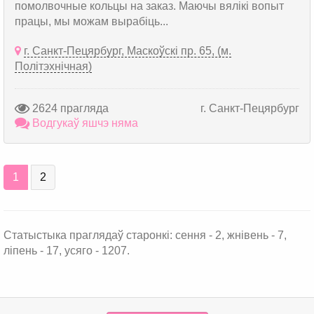
помолвочные кольцы на заказ. Маючы вялікі вопыт
працы, мы можам вырабіць...
г. Санкт-Пецярбург, Маскоўскі пр. 65, (м.
Політэхнічная)
2624 прагляда
г. Санкт-Пецярбург
Водгукаў яшчэ няма
1
2
Статыстыка праглядаў старонкі: сення - 2, жнівень - 7,
ліпень - 17, усяго - 1207.