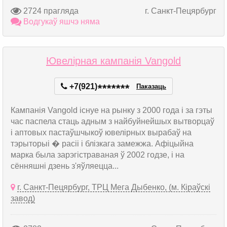
2724 прагляда
г. Санкт-Пецярбург
Водгукаў яшчэ няма
Ювелірная кампанія Vangold
+7(921)
*
*
*
*
*
*
*
Паказаць
Кампанія Vangold існуе на рынку з 2000 года і за гэты
час паспела стаць адным з найбуйнейшых вытворцаў
і аптовых пастаўшчыкоў ювелірных вырабаў на
тэрыторыі � расіі і блізкага замежжа. Афіцыйна
марка была зарэгістраваная ў 2002 годзе, і на
сённяшні дзень з'яўляецца...
г. Санкт-Пецярбург, ТРЦ Мега Дыбенко, (м. Кіраўскі
завод)