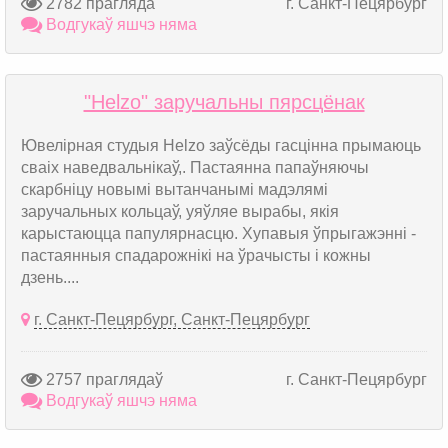
2782 прагляда
г. Санкт-Пецярбург
Водгукаў яшчэ няма
"Helzo" заручальны пярсцёнак
Ювелірная студыя Helzo заўсёды гасцінна прымаюць
сваіх наведвальнікаў,. Пастаянна папаўняючы
скарбніцу новымі вытанчанымі мадэлямі
заручальных кольцаў, уяўляе вырабы, якія
карыстаюцца папулярнасцю. Хупавыя ўпрыгажэнні -
пастаянныя спадарожнікі на ўрачысты і кожны
дзень....
г. Санкт-Пецярбург, Санкт-Пецярбург
2757 праглядаў
г. Санкт-Пецярбург
Водгукаў яшчэ няма