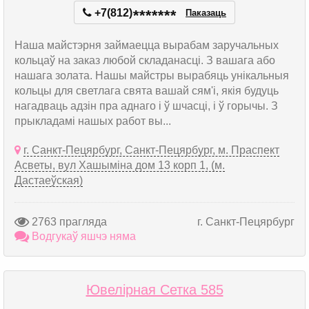
+7(812)
*
*
*
*
*
*
*
Паказаць
Наша майстэрня займаецца вырабам заручальных
кольцаў на заказ любой складанасці. З вашага або
нашага золата. Нашы майстры вырабяць унікальныя
кольцы для светлага свята вашай сям'і, якія будуць
нагадваць адзін пра аднаго і ў шчасці, і ў горычы. З
прыкладамі нашых работ вы...
г. Санкт-Пецярбург, Санкт-Пецярбург, м. Праспект
Асветы, вул Хашыміна дом 13 корп 1, (м.
Дастаеўская)
2763 прагляда
г. Санкт-Пецярбург
Водгукаў яшчэ няма
Ювелірная Сетка 585