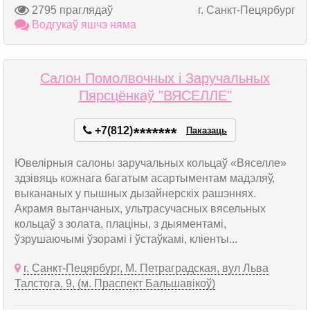
2795 праглядаў
г. Санкт-Пецярбург
Водгукаў яшчэ няма
Салон Помолвочных і Заручальных
Пярсцёнкаў "ВЯСЕЛЛЕ"
+7(812)
*
*
*
*
*
*
*
Паказаць
Ювелірныя салоны заручальных кольцаў «Вяселле»
здзівяць кожнага багатым асартыментам мадэляў,
выкананых у пышных дызайнерскіх рашэннях.
Акрамя вытанчаных, ультрасучасных вясельных
кольцаў з золата, плаціны, з дыяментамі,
ўзрушаючымі ўзорамі і ўстаўкамі, кліенты...
г. Санкт-Пецярбург, М. Петраградская, вул Льва
Талстога, 9, (м. Праспект Бальшавікоў)