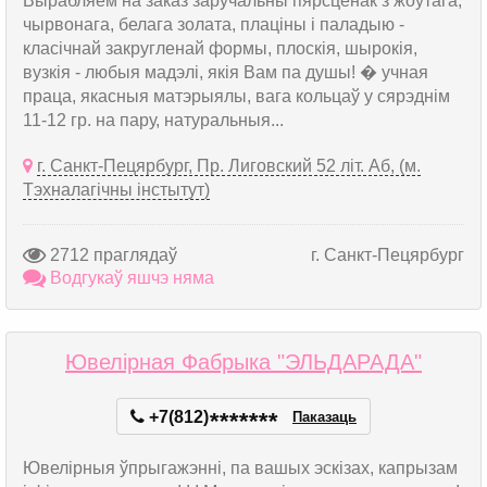
Вырабляем на заказ заручальны пярсцёнак з жоўтага,
чырвонага, белага золата, плаціны і паладыю -
класічнай закругленай формы, плоскія, шырокія,
вузкія - любыя мадэлі, якія Вам па душы! � учная
праца, якасныя матэрыялы, вага кольцаў у сярэднім
11-12 гр. на пару, натуральныя...
г. Санкт-Пецярбург, Пр. Лиговский 52 літ. Аб, (м.
Тэхналагічны інстытут)
2712 праглядаў
г. Санкт-Пецярбург
Водгукаў яшчэ няма
Ювелірная Фабрыка "ЭЛЬДАРАДА"
+7(812)
*
*
*
*
*
*
*
Паказаць
Ювелірныя ўпрыгажэнні, па вашых эскізах, капрызам