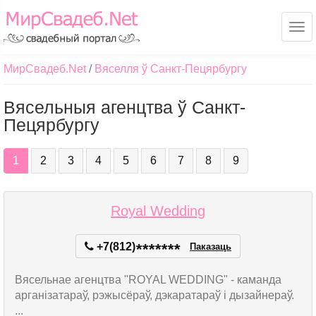
Ме
МирСвадеб.Net
Вяселля ў Санкт-Пецярбургу
Вясельныя агенцтва ў Санкт-
Пецярбургу
1
2
3
4
5
6
7
8
9
Royal Wedding
+7(812)
*
*
*
*
*
*
*
Паказаць
Вясельнае агенцтва "ROYAL WEDDING" - каманда
арганізатараў, рэжысёраў, дэкаратараў і дызайнераў.
...