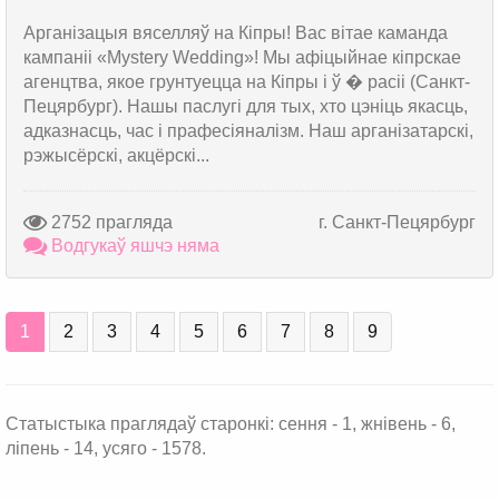
Арганізацыя вяселляў на Кіпры! Вас вітае каманда
кампаніі «Mystery Wedding»! Мы афіцыйнае кіпрскае
агенцтва, якое грунтуецца на Кіпры і ў � расіі (Санкт-
Пецярбург). Нашы паслугі для тых, хто цэніць якасць,
адказнасць, час і прафесіяналізм. Наш арганізатарскі,
рэжысёрскі, акцёрскі...
2752 прагляда
г. Санкт-Пецярбург
Водгукаў яшчэ няма
1
2
3
4
5
6
7
8
9
Статыстыка праглядаў старонкі: сення - 1, жнівень - 6,
ліпень - 14, усяго - 1578.