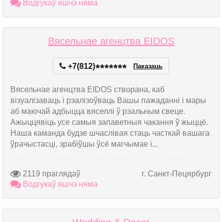
Водгукаў яшчэ няма
Вясельнае агенцтва EIDOS
+7(812)
*
*
*
*
*
*
*
Паказаць
Вясельнае агенцтва EIDOS створана, каб
візуалізаваць і рэалізоўваць Вашы пажаданні і мары
аб маючай адбыцца вяселлі ў рэальным свеце.
Ажыццявіць усе самыя запаветныя чакання ў жыццё.
Наша каманда будзе шчаслівая стаць часткай вашага
ўрачыстасці, зрабіўшы ўсё магчымае і...
2119 праглядаў
г. Санкт-Пецярбург
Водгукаў яшчэ няма