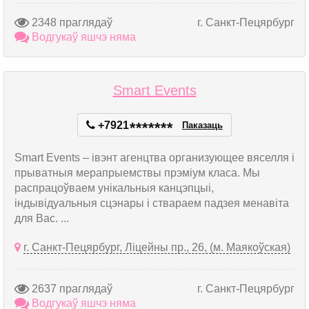
2348 праглядаў
г. Санкт-Пецярбург
Водгукаў яшчэ няма
Smart Events
+7921
*
*
*
*
*
*
*
Паказаць
Smart Events – івэнт агенцтва организующее вяселля і
прыватныя мерапрыемствы прэміум класа. Мы
распрацоўваем унікальныя канцэпцыі,
індывідуальныя сцэнары і ствараем падзея менавіта
для Вас. ...
г. Санкт-Пецярбург, Ліцейны пр., 26, (м. Маякоўская)
2637 праглядаў
г. Санкт-Пецярбург
Водгукаў яшчэ няма