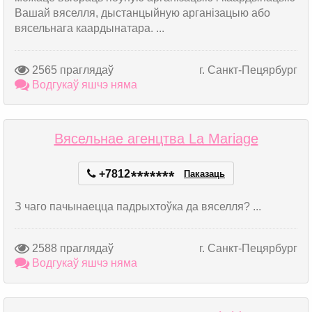
Вашай вяселля, дыстанцыйную арганізацыю або
вясельнага каардынатара. ...
2565 праглядаў
г. Санкт-Пецярбург
Водгукаў яшчэ няма
Вясельнае агенцтва La Mariage
+7812
*
*
*
*
*
*
*
Паказаць
З чаго пачынаецца падрыхтоўка да вяселля? ...
2588 праглядаў
г. Санкт-Пецярбург
Водгукаў яшчэ няма