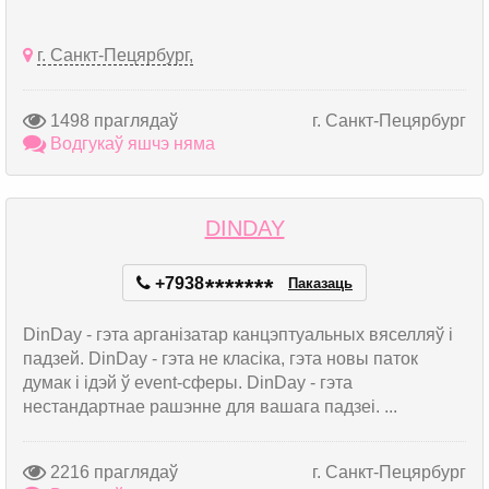
г. Санкт-Пецярбург,
1498 праглядаў
г. Санкт-Пецярбург
Водгукаў яшчэ няма
DINDAY
+7938
*
*
*
*
*
*
*
Паказаць
DinDay - гэта арганізатар канцэптуальных вяселляў і
падзей. DinDay - гэта не класіка, гэта новы паток
думак і ідэй ў event-сферы. DinDay - гэта
нестандартнае рашэнне для вашага падзеі. ...
2216 праглядаў
г. Санкт-Пецярбург