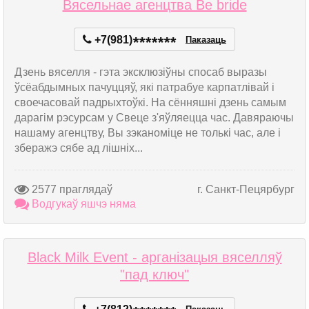
Вясельнае агенцтва Be bride
+7(981)
*
*
*
*
*
*
*
Паказаць
Дзень вяселля - гэта эксклюзіўны спосаб выразы
ўсёабдымных пачуццяў, які патрабуе карпатлівай і
своечасовай падрыхтоўкі. На сённяшні дзень самым
дарагім рэсурсам у Свеце з'яўляецца час. Давяраючы
нашаму агенцтву, Вы зэканоміце не толькі час, але і
зберажэ сябе ад лішніх...
2577 праглядаў
г. Санкт-Пецярбург
Водгукаў яшчэ няма
Black Milk Event - арганізацыя вяселляў
"пад ключ"