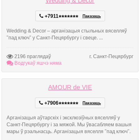
Wedding & Decor
+7911
*
*
*
*
*
*
*
Паказаць
Wedding & Decor – арганізацыя стыльных вяселляў
"пад ключ" у Санкт-Пецярбургу і свеце. ...
2196 праглядаў
г. Санкт-Пецярбург
Водгукаў яшчэ няма
AMOUR de VIE
+7906
*
*
*
*
*
*
*
Паказаць
Арганізацыя аўтарскіх і эксклюзіўных вяселляў у
Санкт-Пецярбургу і за мяжой. Мы ўвасабляем вашыя
мары ў рэальнасць. Арганізацыя вяселля "пад ключ".