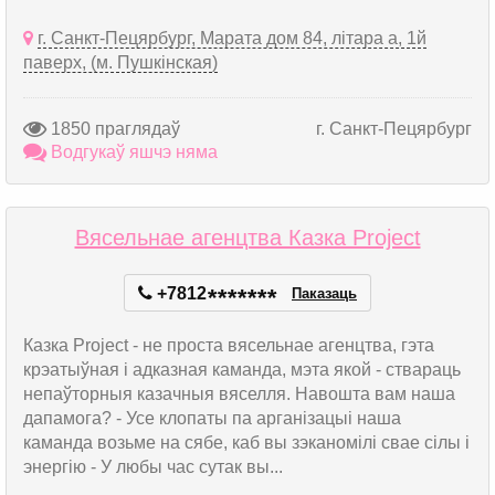
г. Санкт-Пецярбург, Марата дом 84, літара а, 1й
паверх, (м. Пушкінская)
1850 праглядаў
г. Санкт-Пецярбург
Водгукаў яшчэ няма
Вясельнае агенцтва Казка Project
+7812
*
*
*
*
*
*
*
Паказаць
Казка Project - не проста вясельнае агенцтва, гэта
крэатыўная і адказная каманда, мэта якой - ствараць
непаўторныя казачныя вяселля. Навошта вам наша
дапамога? - Усе клопаты па арганізацыі наша
каманда возьме на сябе, каб вы зэканомілі свае сілы і
энергію - У любы час сутак вы...