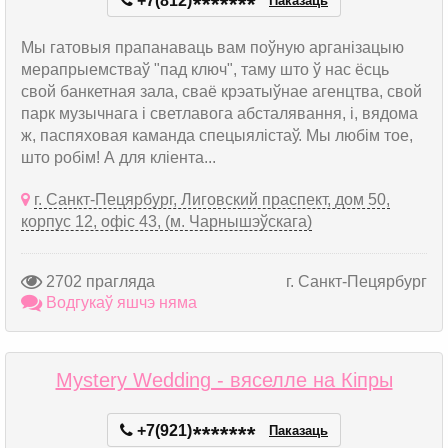
+7(812)
*
*
*
*
*
*
*
Паказаць
Мы гатовыя прапанаваць вам поўную арганізацыю
мерапрыемстваў "пад ключ", таму што ў нас ёсць
свой банкетная зала, сваё крэатыўнае агенцтва, свой
парк музычнага і светлавога абсталявання, і, вядома
ж, паспяховая каманда спецыялістаў. Мы любім тое,
што робім! А для кліента...
г. Санкт-Пецярбург, Лиговский праспект, дом 50,
корпус 12, офіс 43, (м. Чарнышэўскага)
2702 прагляда
г. Санкт-Пецярбург
Водгукаў яшчэ няма
Mystery Wedding - вяселле на Кіпры
+7(921)
*
*
*
*
*
*
*
Паказаць