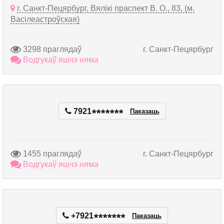
г. Санкт-Пецярбург, Вялікі праспект В. О., 83, (м.
Васілеастроўская)
3298 праглядаў
г. Санкт-Пецярбург
Водгукаў яшчэ няма
7921
*
*
*
*
*
*
*
Паказаць
1455 праглядаў
г. Санкт-Пецярбург
Водгукаў яшчэ няма
+7921
*
*
*
*
*
*
*
Паказаць