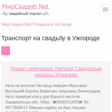
Ме
МирСвадеб.Net
Свадьба в Ужгороде
Транспорт на свадьбу в Ужгороде
1
Прокат лимузинов Ужгород Свадебные
машины Мукачево
Авто на весілля Ужгород лимузин Мукачево
Весільний Кортеж Берегово лимузины Виноградов.
Авто преміум класу для Вашого весілля.
Закарпатська обл. Viber - ☎️0936551655☎️ Tel. -
0677809017 Лімузин карета на базі лімузин