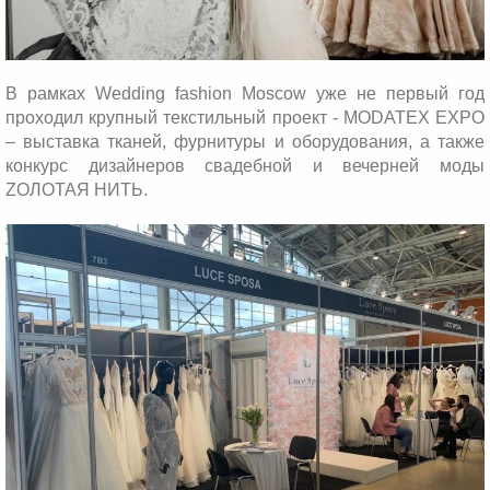
В рамках Wedding fashion Moscow уже не первый год
проходил крупный текстильный проект -
MODATEX
EXPO
– выставка тканей, фурнитуры и оборудования, а также
конкурс дизайнеров свадебной и вечерней моды
ZОЛОТАЯ НИТЬ.