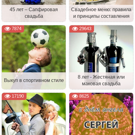
45 лет – Сапфировая
Свадебное меню: правила
свадьба
и принципы составления
7874
29643
8 лет - Жестяная или
Выкуп в спортивном стиле
маковая свадьба
17190
8625