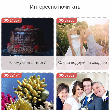
Интересно почитать
14997
87280
К чему снится торт?
Слова подруги на свадьбе
32474
87332