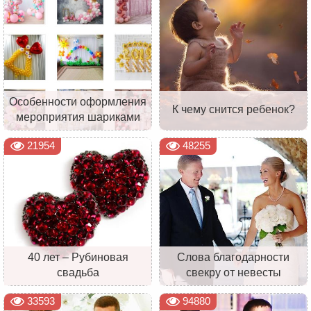
Особенности оформления
К чему снится ребенок?
мероприятия шариками
21954
48255
40 лет – Рубиновая
Слова благодарности
свадьба
свекру от невесты
33593
94880