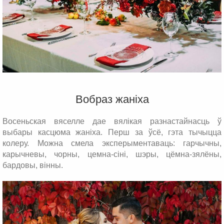
Вобраз жаніха
Восеньская вяселле дае вялікая разнастайнасць ў
выбары касцюма жаніха. Перш за ўсё, гэта тычыцца
колеру. Можна смела эксперыментаваць: гарчычны,
карычневы, чорны, цемна-сіні, шэры, цёмна-зялёны,
бардовы, вінны.