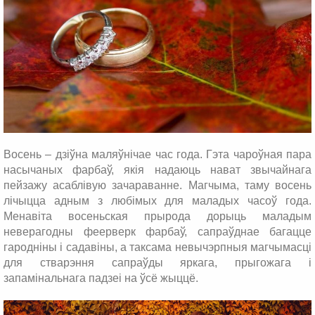
Восень – дзіўна маляўнічае час года. Гэта чароўная пара
насычаных фарбаў, якія надаюць нават звычайнага
пейзажу асаблівую зачараванне. Магчыма, таму восень
лічыцца адным з любімых для маладых часоў года.
Менавіта восеньская прырода дорыць маладым
неверагодны феерверк фарбаў, сапраўднае багацце
гародніны і садавіны, а таксама невычэрпныя магчымасці
для стварэння сапраўды яркага, прыгожага і
запамінальнага падзеі на ўсё жыццё.