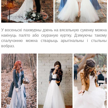
У восеньскі пахмурны дзень на вясельную сукенку можна
накінуць паліто або скураную куртку. Дзякуючы такому
спалучэнню можна стварыць арыгінальны і стыльны
вобраз.