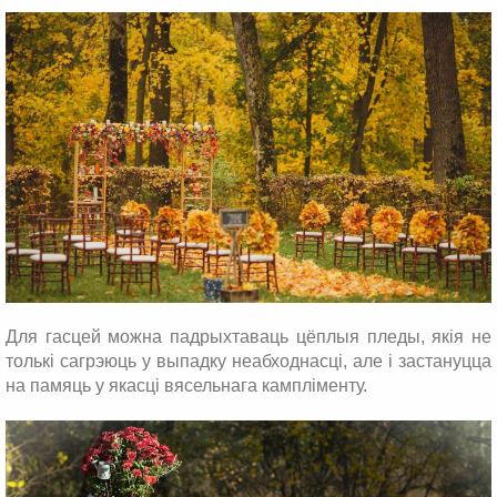
Для гасцей можна падрыхтаваць цёплыя пледы, якія не
толькі сагрэюць у выпадку неабходнасці, але і застануцца
на памяць у якасці вясельнага кампліменту.