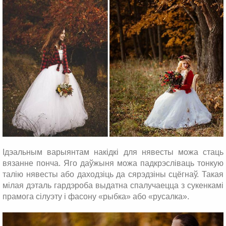
Ідэальным варыянтам накідкі для нявесты можа стаць
вязанне понча. Яго даўжыня можа падкрэсліваць тонкую
талію нявесты або даходзіць да сярэдзіны сцёгнаў. Такая
мілая дэталь гардэроба выдатна спалучаецца з сукенкамі
прамога сілуэту і фасону «рыбка» або «русалка».