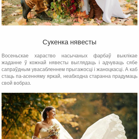
Сукенка нявесты
Восеньскае хараство насычаных фарбаў выклікае
жаданне ў кожнай нявесты выглядаць і адчуваць сябе
сапраўдным увасабленнем прыгажосці і жаноцкасці. А каб
стаць па-асенняму яркай, неабходна старанна прадумаць
свой вобраз.