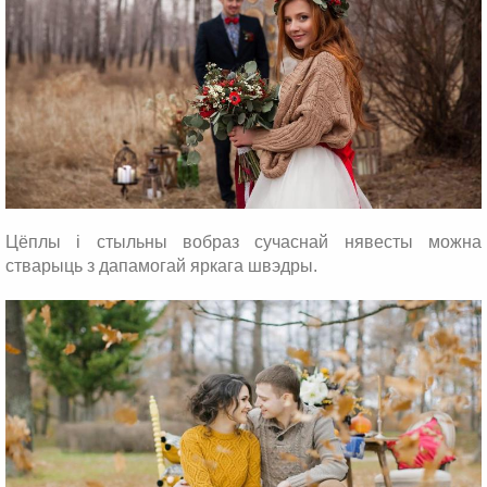
Цёплы і стыльны вобраз сучаснай нявесты можна
стварыць з дапамогай яркага швэдры.