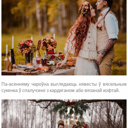
Па-асенняму чароўна выглядаюць нявесты ў вясельным
сукенка ў спалучэнні з кардиганом або вязанай кофтай.