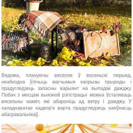
Вядома, плануючы вяселле ў восеньскі перыяд,
неабходна ўлічыць магчымыя капрызы прыроды і
прадугледзець запасны варыянт на выпадак дажджу.
Побач з месцам выязной рэгістрацыі можна ўсталяваць
вясельны намёт, які абароніць ад ветру і дажджу. У
халаднаватае надвор'е варта прадугледзець наяўнасць
абагравальнікаў.