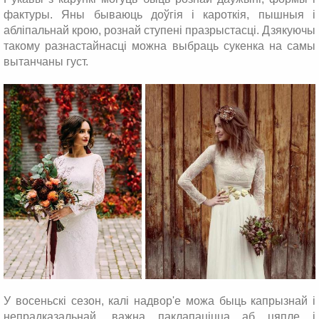
фактуры. Яны бываюць доўгія і кароткія, пышныя і
абліпальнай крою, рознай ступені празрыстасці. Дзякуючы
такому разнастайнасці можна выбраць сукенка на самы
вытанчаны густ.
У восеньскі сезон, калі надвор'е можа быць капрызнай і
непрадказальнай, важна паклапаціцца аб цяпле і