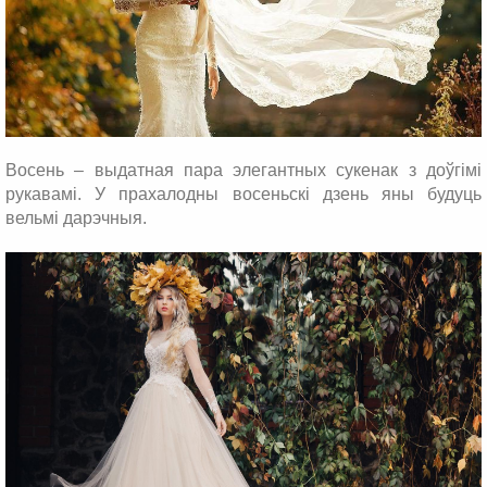
Восень – выдатная пара элегантных сукенак з доўгімі
рукавамі. У прахалодны восеньскі дзень яны будуць
вельмі дарэчныя.