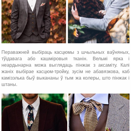
Пераважней выбіраць касцюмы з шчыльных ваўняных,
тўідавага або кашміровыя тканін. Вельмі ярка і
неардынарна можа выглядаць пінжак з аксаміту. Калі
жаніх выбірае касцюм-тройку, зусім не абавязкова, каб
камізэлька быў выкананы ў тым жа колеры, што пінжак і
штаны.