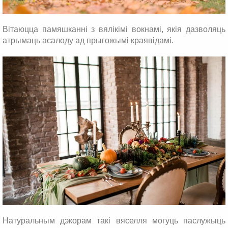
Вітаюцца памяшканні з вялікімі вокнамі, якія дазволяць
атрымаць асалоду ад прыгожымі краявідамі.
Натуральным дэкорам такі вяселля могуць паслужыць