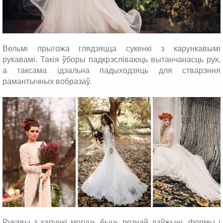
Вельмі прыгожа глядзяцца сукенкі з карункавымі
рукавамі. Такія ўборы падкрэсліваюць вытанчанасць рук,
а таксама ідэальна падыходзяць для стварэння
рамантычных вобразаў.
Рукавы з карункі могуць быць рознай даўжыні, формы і