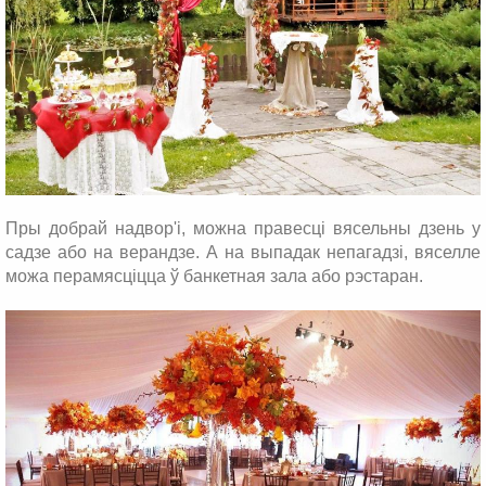
Пры добрай надвор'і, можна правесці вясельны дзень у
садзе або на верандзе. А на выпадак непагадзі, вяселле
можа перамясціцца ў банкетная зала або рэстаран.