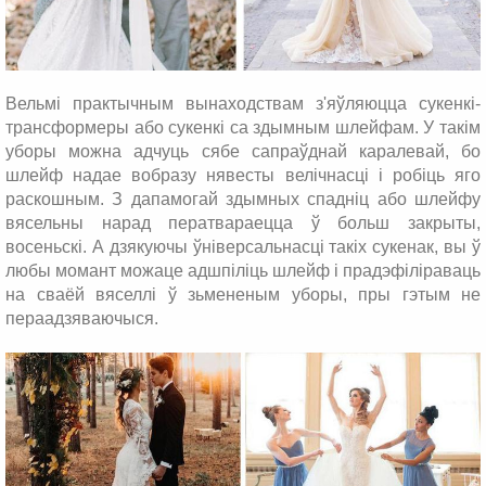
Вельмі практычным вынаходствам з'яўляюцца сукенкі-
трансформеры або сукенкі са здымным шлейфам. У такім
уборы можна адчуць сябе сапраўднай каралевай, бо
шлейф надае вобразу нявесты велічнасці і робіць яго
раскошным. З дапамогай здымных спадніц або шлейфу
вясельны нарад ператвараецца ў больш закрыты,
восеньскі. А дзякуючы ўніверсальнасці такіх сукенак, вы ў
любы момант можаце адшпіліць шлейф і прадэфіліраваць
на сваёй вяселлі ў зьмененым уборы, пры гэтым не
пераадзяваючыся.