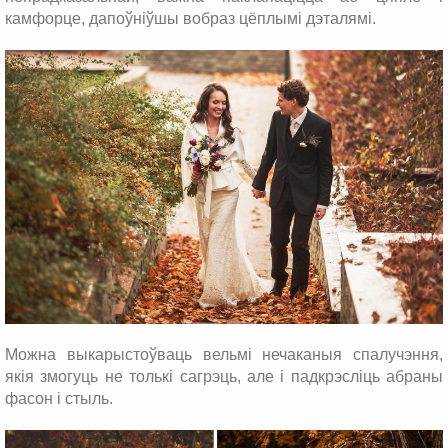
камфорце, дапоўніўшы вобраз цёплымі дэталямі.
Можна выкарыстоўваць вельмі нечаканыя спалучэння,
якія змогуць не толькі сагрэць, але і падкрэсліць абраны
фасон і стыль.