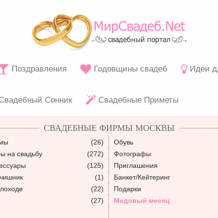
Поздравления
Годовщины свадеб
Идеи д
Свадебный Сонник
Свадебные Приметы
СВАДЕБНЫЕ ФИРМЫ МОСКВЫ
юмы
(26)
Обувь
ы на свадьбу
(272)
Фотографы
ессуары
(125)
Приглашения
ьчишник
(1)
Банкет/Кейтеринг
плоходе
(22)
Подарки
(27)
Медовый месяц