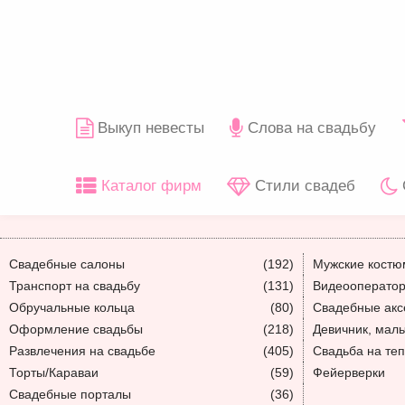
Выкуп невесты
Слова на свадьбу
Каталог фирм
Стили свадеб
Свадебные салоны
(192)
Мужские кост
Транспорт на свадьбу
(131)
Видеооператор
Обручальные кольца
(80)
Свадебные акс
Оформление свадьбы
(218)
Девичник, мал
Развлечения на свадьбе
(405)
Свадьба на те
Торты/Караваи
(59)
Фейерверки
Свадебные порталы
(36)