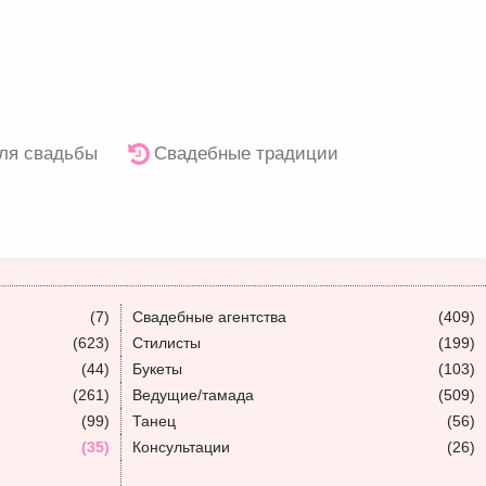
ля свадьбы
Свадебные традиции
(7)
Свадебные агентства
(409)
(623)
Стилисты
(199)
(44)
Букеты
(103)
(261)
Ведущие/тамада
(509)
(99)
Танец
(56)
(35)
Консультации
(26)