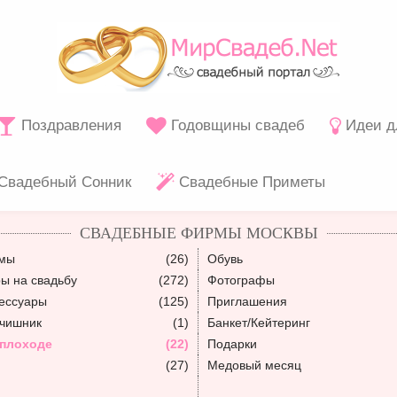
Поздравления
Годовщины свадеб
Идеи д
Свадебный Сонник
Свадебные Приметы
СВАДЕБНЫЕ ФИРМЫ МОСКВЫ
юмы
(26)
Обувь
ы на свадьбу
(272)
Фотографы
ессуары
(125)
Приглашения
ьчишник
(1)
Банкет/Кейтеринг
еплоходе
(22)
Подарки
(27)
Медовый месяц