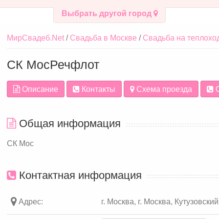
Выбрать другой город
МирСвадеб.Net
Свадьба в Москве
Свадьба на теплохо
СК МосРечфлот
Описание
Контакты
Схема проезда
С
Общая информация
СК Мос
Контактная информация
Адрес:
г. Москва, г. Москва, Кутузовски