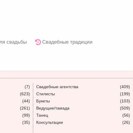
ля свадьбы
Свадебные традиции
(7)
Свадебные агентства
(409)
(623)
Стилисты
(199)
(44)
Букеты
(103)
(261)
Ведущие/тамада
(509)
(99)
Танец
(56)
(35)
Консультации
(26)