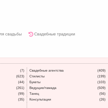
ля свадьбы
Свадебные традиции
(7)
Свадебные агентства
(409)
(623)
Стилисты
(199)
(44)
Букеты
(103)
(261)
Ведущие/тамада
(509)
(99)
Танец
(56)
(35)
Консультации
(26)