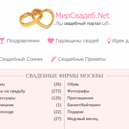
Поздравления
Годовщины свадеб
Идеи д
Свадебный Сонник
Свадебные Приметы
СВАДЕБНЫЕ ФИРМЫ МОСКВЫ
юмы
(26)
Обувь
ы на свадьбу
(272)
Фотографы
ессуары
(125)
Приглашения
ьчишник
(1)
Банкет/Кейтеринг
плоходе
(22)
Подарки
(27)
Медовый месяц