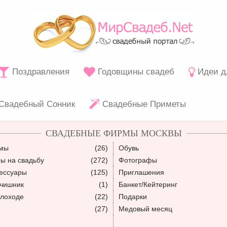
Поздравления
Годовщины свадеб
Идеи д
Свадебный Сонник
Свадебные Приметы
СВАДЕБНЫЕ ФИРМЫ МОСКВЫ
юмы
(26)
Обувь
ы на свадьбу
(272)
Фотографы
ессуары
(125)
Приглашения
ьчишник
(1)
Банкет/Кейтеринг
плоходе
(22)
Подарки
(27)
Медовый месяц