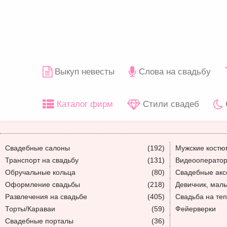
Выкуп невесты
Слова на свадьбу
Каталог фирм
Стили свадеб
Свадебные салоны
(192)
Мужские кост
Транспорт на свадьбу
(131)
Видеооператор
Обручальные кольца
(80)
Свадебные акс
Оформление свадьбы
(218)
Девичник, мал
Развлечения на свадьбе
(405)
Свадьба на те
Торты/Караваи
(59)
Фейерверки
Свадебные порталы
(36)