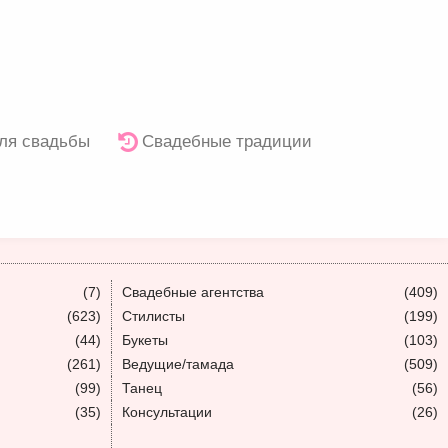
ля свадьбы
Свадебные традиции
(7)
Свадебные агентства
(409)
(623)
Стилисты
(199)
(44)
Букеты
(103)
(261)
Ведущие/тамада
(509)
(99)
Танец
(56)
(35)
Консультации
(26)