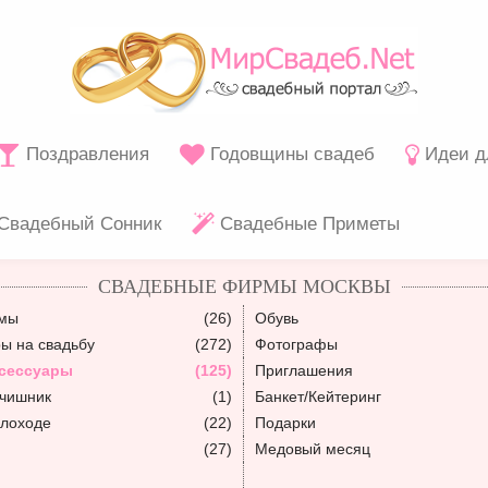
Поздравления
Годовщины свадеб
Идеи д
Свадебный Сонник
Свадебные Приметы
СВАДЕБНЫЕ ФИРМЫ МОСКВЫ
юмы
(26)
Обувь
ы на свадьбу
(272)
Фотографы
сессуары
(125)
Приглашения
ьчишник
(1)
Банкет/Кейтеринг
плоходе
(22)
Подарки
(27)
Медовый месяц