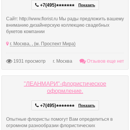
+7(495)
*
*
*
*
*
*
*
Показать
Сайт: http://www.florist.ru Мы рады предложить вашему
вниманию дизайнерскую коллекцию свадебных
букетов компании
г. Москва, , (м. Проспект Мира)
1931 просмотр
г. Москва
Отзывов еще нет
"ЛЕАНМАРИ"-флористическое
оформление.
+7(495)
*
*
*
*
*
*
*
Показать
Опытные флористы помогут Вам определиться в
огромном разнообразии флористических