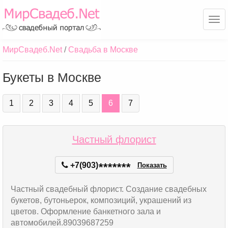
Ме
МирСвадеб.Net
Свадьба в Москве
Букеты в Москве
1
2
3
4
5
6
7
Частный флорист
+7(903)
*
*
*
*
*
*
*
Показать
Частный свадебный флорист. Создание свадебных
букетов, бутоньерок, композиций, украшений из
цветов. Оформление банкетного зала и
автомобилей.89039687259