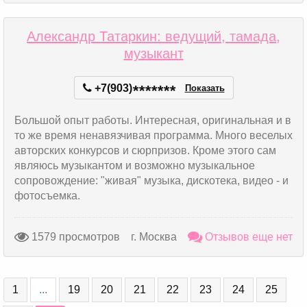
Александр Татаркин: ведущий, тамада,
музыкант
+7(903)
*
*
*
*
*
*
*
Показать
Большой опыт работы. Интересная, оригинальная и в
то же время ненавязчивая программа. Много веселых
авторских конкурсов и сюрпризов. Кроме этого сам
являюсь музыкантом и возможно музыкальное
сопровождение: "живая" музыка, дискотека, видео - и
фотосъемка.
1579 просмотров
г. Москва
Отзывов еще нет
1
...
19
20
21
22
23
24
25