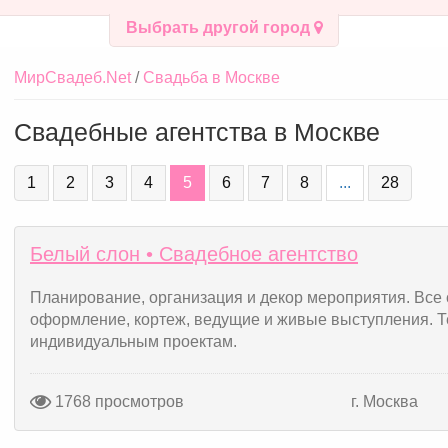
Выбрать другой город
МирСвадеб.Net
Свадьба в Москве
Свадебные агентства в Москве
1
2
3
4
5
6
7
8
...
28
Белый слон • Cвадебное агентство
Планирование, организация и декор мероприятия. Все 
оформление, кортеж, ведущие и живые выступления. Т
индивидуальным проектам.
1768 просмотров
г. Москва