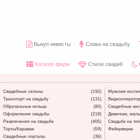
Выкуп невесты
Слова на свадьбу
Каталог фирм
Стили свадеб
Свадебные салоны
(192)
Мужские кост
Транспорт на свадьбу
(131)
Видеооператор
Обручальные кольца
(80)
Свадебные акс
Оформление свадьбы
(218)
Девичник, мал
Развлечения на свадьбе
(405)
Свадьба на те
Торты/Караваи
(59)
Фейерверки
Свадебные порталы
(36)