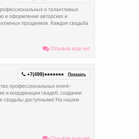
 профессиональных и талантливых
ю и оформление авторских и
ративных праздников. Каждая свадьба
Отзывов еще нет
+7(499)
*
*
*
*
*
*
*
Показать
тво профессиональных event–
ке и координации свадеб, создании
е свадьбы доступными! На нашем
Отзывов еще нет