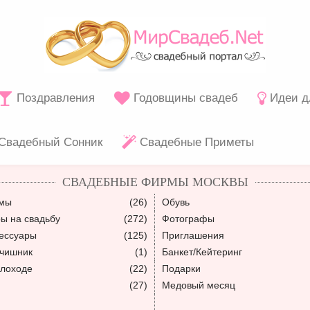
Поздравления
Годовщины свадеб
Идеи д
Свадебный Сонник
Свадебные Приметы
СВАДЕБНЫЕ ФИРМЫ МОСКВЫ
юмы
(26)
Обувь
ы на свадьбу
(272)
Фотографы
ессуары
(125)
Приглашения
ьчишник
(1)
Банкет/Кейтеринг
плоходе
(22)
Подарки
(27)
Медовый месяц