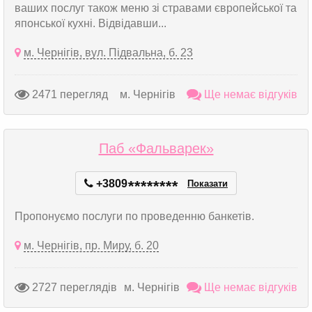
ваших послуг також меню зі стравами європейської та
японської кухні. Відвідавши...
м. Чернігів, вул. Підвальна, б. 23
2471 перегляд
м. Чернігів
Ще немає відгуків
Паб «Фальварек»
+3809
*
*
*
*
*
*
*
*
Показати
Пропонуємо послуги по проведенню банкетів.
м. Чернігів, пр. Миру, б. 20
2727 переглядів
м. Чернігів
Ще немає відгуків