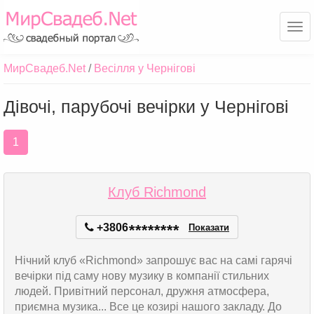
Ме
МирСвадеб.Net
Весілля у Чернігові
Дівочі, парубочі вечірки у Чернігові
1
Клуб Richmond
+3806
*
*
*
*
*
*
*
*
Показати
Нічний клуб «Richmond» запрошує вас на самі гарячі
вечірки під саму нову музику в компанії стильних
людей. Привітний персонал, дружня атмосфера,
приємна музика... Все це козирі нашого закладу. До