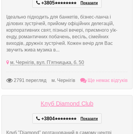
+3805
*
*
*
*
*
*
*
*
Показати
Ідеально підходить для банкетів, бізнес-ланча і
ділових зустрічей, прийому офіційних делегацій,
корпоративних свят, пізньої вечері, приємного уїк-
енду, романтичних побачень, весіль, сімейних
виходів, дружніх зустрічей. Кожен вечір для Вас
звучить жива музика в...
м. Чернігів, вул. П'ятницька, б. 50
2791 перегляд
м. Чернігів
Ще немає відгуків
Клуб Diamond Club
+3804
*
*
*
*
*
*
*
*
Показати
Клуб "Diamond" розташований в самому центрі