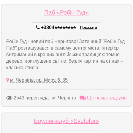
Паб «Робін Гуд»
+3804
*
*
*
*
*
*
*
*
Показати
Робін Гуд - новий паб Чернігова! Затишний "Робін Гуд
Паб" розташувався в самому центрі міста. Інтер'єр
витриманий в кращих англійських традиціях: темне
дерево, приглушене світло, безліч картин на стінах –
класика стилю.
м. Чернігів, пр. Миру, б. 35
2543 перегляда
м. Чернігів
Ще немає відгуків
Боулінг-клуб «Svetofor»