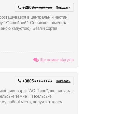
+3809
*
*
*
*
*
*
*
*
Показати
розташувався в центральній частині
іону "Ювілейний". Справжня німецька
ваною капустою). Безліч сортів
Ще немає відгуків
+3805
*
*
*
*
*
*
*
*
Показати
міні-пивоварні "АС-Пиво", що випускає
сельське темне", "Псельське
му районі міста, поруч з готелем