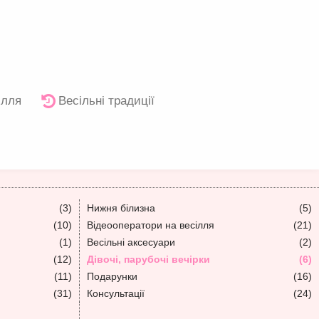
ілля
Весільні традиції
(3)
Нижня білизна
(5)
(10)
Відеооператори на весілля
(21)
(1)
Весільні аксесуари
(2)
(12)
Дівочі, парубочі вечірки
(6)
(11)
Подарунки
(16)
(31)
Консультації
(24)