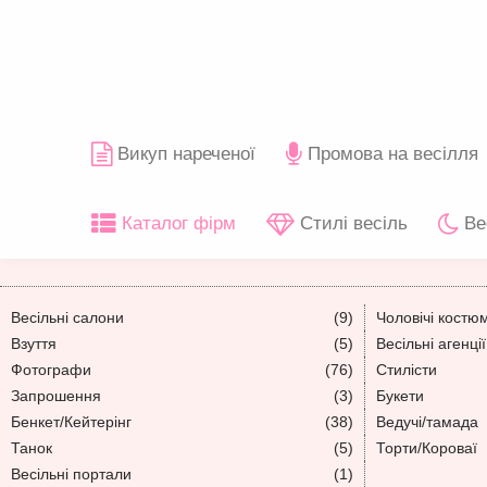
Викуп нареченої
Промова на весілля
Каталог фірм
Стилі весіль
Ве
Весільні салони
(9)
Чоловічі костю
Взуття
(5)
Весільні агенції
Фотографи
(76)
Стилісти
Запрошення
(3)
Букети
Бенкет/Кейтерінг
(38)
Ведучі/тамада
Танок
(5)
Торти/Короваї
Весільні портали
(1)