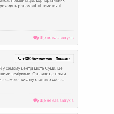
акож, презентацій, корпоративних
 проходять різноманітні тематичні
Ще немає відгуків
+3805
*
*
*
*
*
*
*
*
Показати
ий у самому центрі міста Суми. Це
ішими вечірками. Означає це тільки
и з самого початку ставимо собі за
Ще немає відгуків