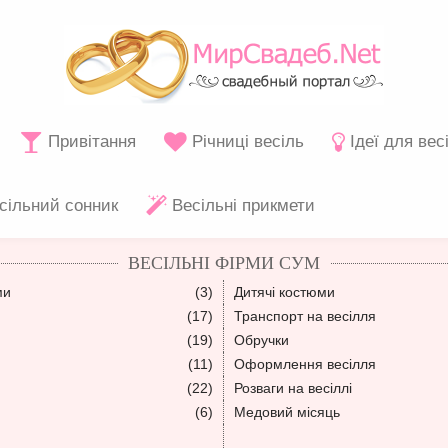
Привітання
Річниці весіль
Ідеї для вес
сільний сонник
Весільні прикмети
ВЕСІЛЬНІ ФІРМИ СУМ
ми
(3)
Дитячі костюми
(17)
Транспорт на весілля
(19)
Обручки
(11)
Оформлення весілля
(22)
Розваги на весіллі
(6)
Медовий місяць