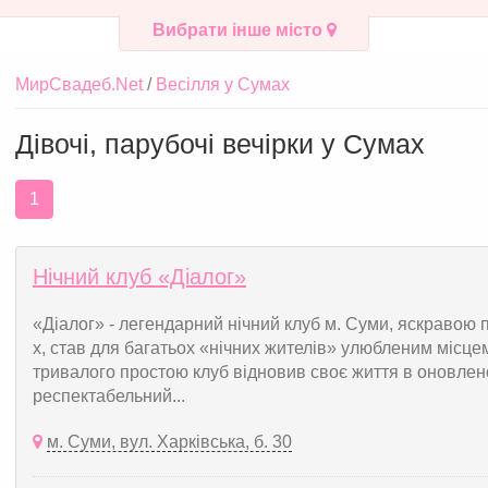
Вибрати інше місто
МирСвадеб.Net
Весілля у Сумах
Дівочі, парубочі вечірки у Сумах
1
Нічний клуб «Діалог»
«Діалог» - легендарний нічний клуб м. Суми, яскравою
х, став для багатьох «нічних жителів» улюбленим місце
тривалого простою клуб відновив своє життя в оновлено
респектабельний...
м. Суми, вул. Харківська, б. 30