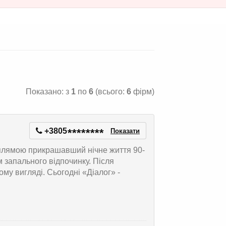
Показано: з
1
по
6
(всього:
6
фірм)
+3805
*
*
*
*
*
*
*
*
Показати
 плямою прикрашавший нічне життя 90-
м запального відпочинку. Після
му вигляді. Сьогодні «Діалог» -