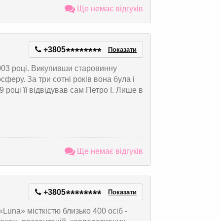
Ще немає відгуків
+3805
*
*
*
*
*
*
*
*
Показати
2003 році. Викупивши старовинну
осферу. За три сотні років вона була і
 році її відвідував сам Петро I. Лише в
Ще немає відгуків
+3805
*
*
*
*
*
*
*
*
Показати
«Luna» місткістю близько 400 осіб -