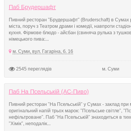
Паб Брудершафт
Пивний ресторан "Брудершафт" (Bruderschaft) в Сумах 
міста, поруч з Театром драми і комедії, навпроти стад
кухня. Фірмове блюдо - айсбан (свиняча рулька з тушко
німецького пива:...
м. Суми, вул. Гагаріна, б. 16
2545 переглядів
м. Суми
Паб На Псельській (АС-Пиво)
Пивний ресторан "На Псельській" у Сумах - заклад при 
оригінальний напій трьох марок: "Псельське світле", "П
нефільтроване". Паб "На Псельській" знаходиться в тихо
"Хімік", неподалік...