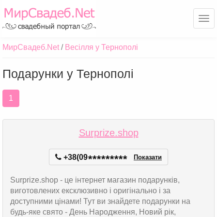
Ме
МирСвадеб.Net
Весілля у Тернополі
Подарунки у Тернополі
1
Surprize.shop
+38(09
*
*
*
*
*
*
*
*
*
Показати
Surprize.shop - це інтернет магазин подарунків,
виготовлених ексклюзивно і оригінально і за
доступними цінами! Тут ви знайдете подарунки на
будь-яке свято - День Народження, Новий рік,