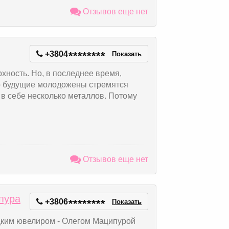
Отзывов еще нет
+3804
*
*
*
*
*
*
*
*
Показать
хность. Но, в последнее время,
о будущие молодожены стремятся
 в себе несколько металлов. Потому
Отзывов еще нет
пура
+3806
*
*
*
*
*
*
*
*
Показать
ицким ювелиром - Олегом Маципурой