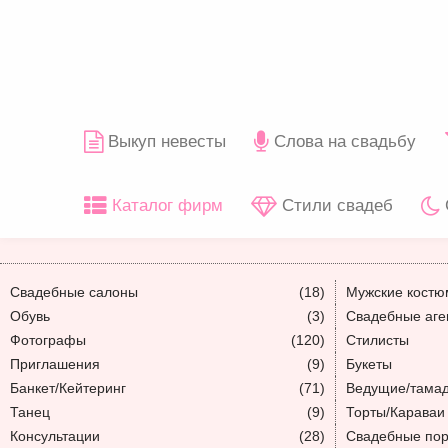
Выкуп невесты
Слова на свадьбу
Каталог фирм
Стили свадеб
Свадебные салоны
(18)
Мужские кост
Обувь
(3)
Свадебные аге
Фотографы
(120)
Стилисты
Приглашения
(9)
Букеты
Банкет/Кейтеринг
(71)
Ведущие/тама
Танец
(9)
Торты/Караваи
Консультации
(28)
Свадебные по