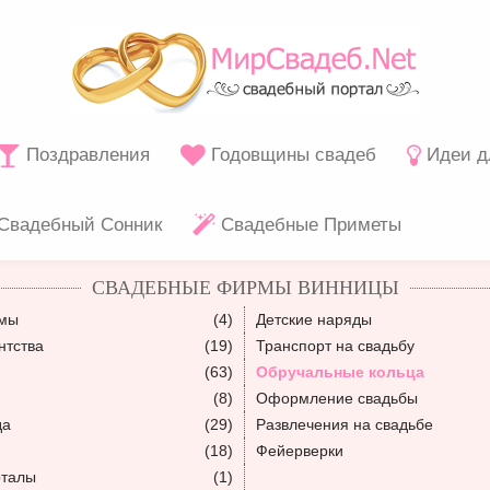
Поздравления
Годовщины свадеб
Идеи д
Свадебный Сонник
Свадебные Приметы
СВАДЕБНЫЕ ФИРМЫ ВИННИЦЫ
юмы
(4)
Детские наряды
нтства
(19)
Транспорт на свадьбу
(63)
Обручальные кольца
(8)
Оформление свадьбы
да
(29)
Развлечения на свадьбе
(18)
Фейерверки
рталы
(1)