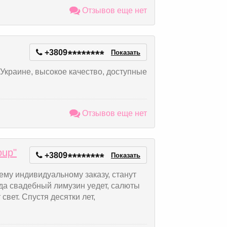
Отзывов еще нет
+3809
*
*
*
*
*
*
*
*
Показать
 Украине, высокое качество, доступные
Отзывов еще нет
oup"
+3809
*
*
*
*
*
*
*
*
Показать
му индивидуальному заказу, станут
да свадебный лимузин уедет, салюты
 свет. Спустя десятки лет,