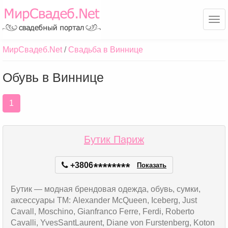
Ме
МирСвадеб.Net
Свадьба в Виннице
Обувь в Виннице
1
Бутик Париж
+3806
*
*
*
*
*
*
*
*
Показать
Бутик — модная брендовая одежда, обувь, сумки,
аксессуары ТМ: Alexander McQueen, Iceberg, Just
Cavall, Moschino, Gianfrancо Ferre, Ferdi, Roberto
Cavalli, YvesSantLaurent, Diane von Furstenberg, Koton