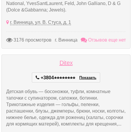
National, YvesSantLaurent, Feld, John Galliano, D & G
(Dolce &Gabbanna; Jewels).
г. Винница, ул. В. Стуса, д. 1
3176 просмотров
г. Винница
Отзывов еще нет
Ditex
+3804
*
*
*
*
*
*
*
*
Показать
Детская обувь — босоножки, туфли, комнатные
тапочки с супинатором, сапожки, ботинки.
Трикотажные изделия — гольфы, пеленки,
распашенки, блузы, джемперы, брюки, носки, колготы,
нижнее белье, одежда для рожениц (халаты, сорочки
для кормящих матерей), комплекты для крещения,...