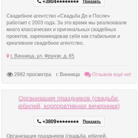
+3804
*
*
*
*
*
*
*
*
Показать
Свадебное агентство «Свадьба До и После»
работает с 2003 года. За это время мы реализовали
много классических и оригинальных свадебных
проектов, зарекомендовав себя как стабильное и
креативное свадебное агентство.
г. Винница, ул. Фрунзе, д. 65
2992 просмотра
г. Винница
Отзывов еще нет
Организация праздников (свадьба,
юбилей, корпоративная вечеринка)
+3809
*
*
*
*
*
*
*
*
Показать
Организация праздников (свадьба, юбилей,