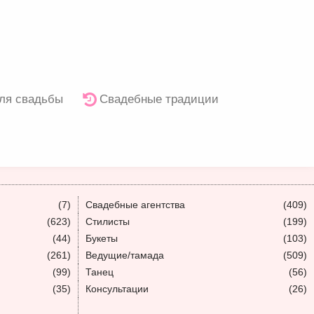
ля свадьбы
Свадебные традиции
(7)
Свадебные агентства
(409)
(623)
Стилисты
(199)
(44)
Букеты
(103)
(261)
Ведущие/тамада
(509)
(99)
Танец
(56)
(35)
Консультации
(26)