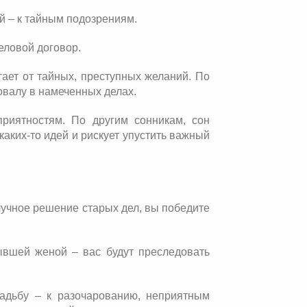
й – к тайным подозрениям.
еловой договор.
гает от тайных, преступных желаний. По
ровалу в намеченных делах.
приятностям. По другим сонникам, сон
каких-то идей и рискует упустить важный
лучное решение старых дел, вы победите
ывшей женой – вас будут преследовать
адьбу – к разочарованию, неприятным