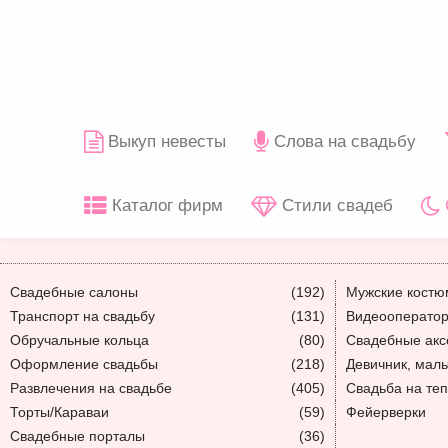
Выкуп невесты
Слова на свадьбу
Каталог фирм
Стили свадеб
Свадебные салоны
(192)
Мужские кост
Транспорт на свадьбу
(131)
Видеооператор
Обручальные кольца
(80)
Свадебные акс
Оформление свадьбы
(218)
Девичник, мал
Развлечения на свадьбе
(405)
Свадьба на те
Торты/Караваи
(59)
Фейерверки
Свадебные порталы
(36)