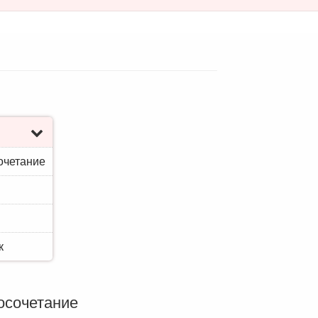
очетание
к
осочетание