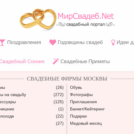
Поздравления
Годовщины свадеб
Идеи д
Свадебный Сонник
Свадебные Приметы
СВАДЕБНЫЕ ФИРМЫ МОСКВЫ
юмы
(26)
Обувь
ы на свадьбу
(272)
Фотографы
ессуары
(125)
Приглашения
ьчишник
(1)
Банкет/Кейтеринг
плоходе
(22)
Подарки
(27)
Медовый месяц