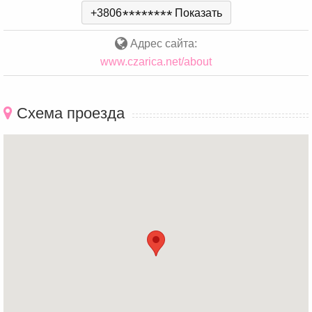
+3806
*
*
*
*
*
*
*
*
Показать
Адрес сайта:
www.czarica.net/about
Схема проезда