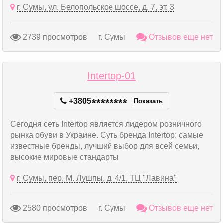
г. Сумы, ул. Белопольское шоссе, д. 7, эт. 3
2739 просмотров
г. Сумы
Отзывов еще нет
Intertop-01
+3805
*
*
*
*
*
*
*
*
Показать
Сегодня сеть Intertop является лидером розничного
рынка обуви в Украине. Суть бренда Intertop: самые
известные бренды, лучший выбор для всей семьи,
высокие мировые стандарты
г. Сумы, пер. М. Лушпы, д. 4/1, ТЦ "Лавина"
2580 просмотров
г. Сумы
Отзывов еще нет