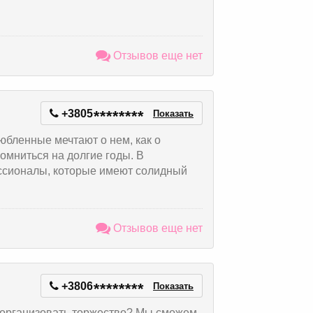
Отзывов еще нет
+3805
*
*
*
*
*
*
*
*
Показать
юбленные мечтают о нем, как о
омниться на долгие годы. В
ессионалы, которые имеют солидный
Отзывов еще нет
+3806
*
*
*
*
*
*
*
*
Показать
, организовать торжество? Мы сможем