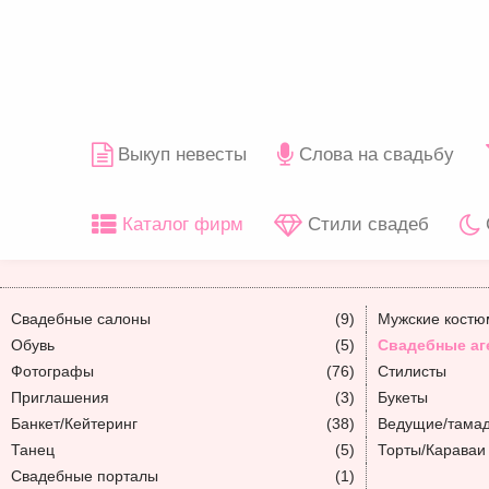
Выкуп невесты
Слова на свадьбу
Каталог фирм
Стили свадеб
Свадебные салоны
(9)
Мужские кост
Обувь
(5)
Свадебные аг
Фотографы
(76)
Стилисты
Приглашения
(3)
Букеты
Банкет/Кейтеринг
(38)
Ведущие/тама
Танец
(5)
Торты/Караваи
Свадебные порталы
(1)