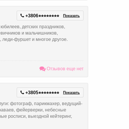
+3806
*
*
*
*
*
*
*
*
Показать
 юбилеев, детских праздников,
девичников и мальчишников,
 леди-фуршет и многое другое.
Отзывов еще нет
+3805
*
*
*
*
*
*
*
*
Показать
уги: фотограф, парикмахер, ведущий-
караваев, фейерверки, небесные
ые росписи, выездной кейтеринг,