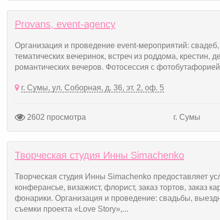
Рrovans, event-agency
Организация и проведение еvent-мероприятий: свадеб,
тематических вечеринок, встреч из роддома, крестин, 
романтических вечеров. Фотосессия с фотобутафорией,
г. Сумы, ул. Соборная, д. 36, эт. 2, оф. 5
2602 просмотра
г. Сумы
Творческая студия Инны Simachenko
Творческая студия Инны Simachenko предоставляет усл
конферансье, визажист, флорист, заказ тортов, заказ 
фонарики. Организация и проведение: свадьбы, выездн
съемки проекта «Love Story»,...