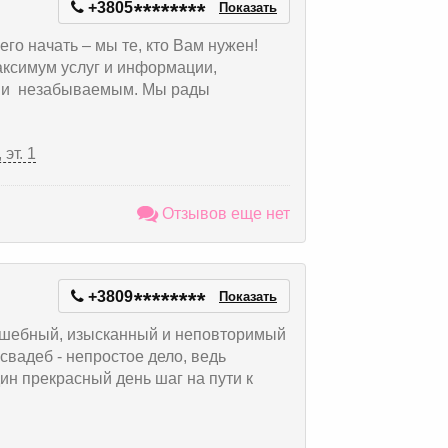
+3805
*
*
*
*
*
*
*
*
Показать
его начать – мы те, кто Вам нужен!
аксимум услуг и информации,
им и незабываемым. Мы рады
эт. 1
Отзывов еще нет
+3809
*
*
*
*
*
*
*
*
Показать
олшебный, изысканный и неповторимый
 свадеб - непростое дело, ведь
дин прекрасный день шаг на пути к