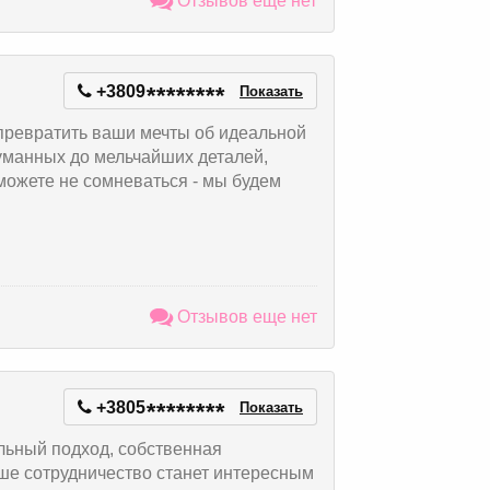
Отзывов еще нет
+3809
*
*
*
*
*
*
*
*
Показать
 превратить ваши мечты об идеальной
уманных до мельчайших деталей,
можете не сомневаться - мы будем
Отзывов еще нет
+3805
*
*
*
*
*
*
*
*
Показать
льный подход, собственная
аше сотрудничество станет интересным