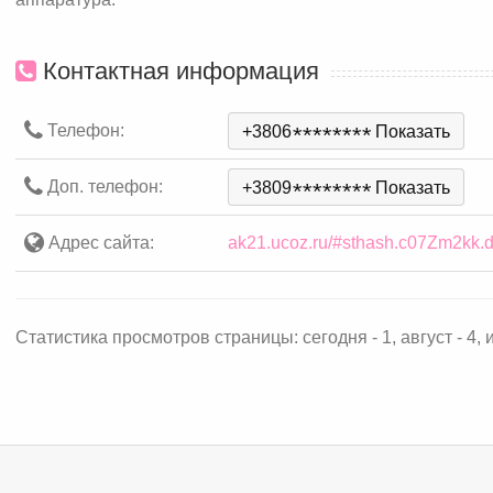
Контактная информация
Телефон:
+3806
*
*
*
*
*
*
*
*
Показать
Доп. телефон:
+3809
*
*
*
*
*
*
*
*
Показать
Адрес сайта:
ak21.ucoz.ru/#sthash.c07Zm2kk.d
Статистика просмотров страницы: сегодня - 1, август - 4, и