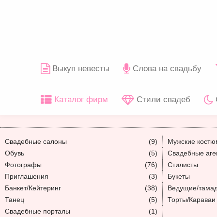
Выкуп невесты
Слова на свадьбу
Каталог фирм
Стили свадеб
Свадебные салоны
(9)
Мужские кост
Обувь
(5)
Свадебные аге
Фотографы
(76)
Стилисты
Приглашения
(3)
Букеты
Банкет/Кейтеринг
(38)
Ведущие/тама
Танец
(5)
Торты/Караваи
Свадебные порталы
(1)