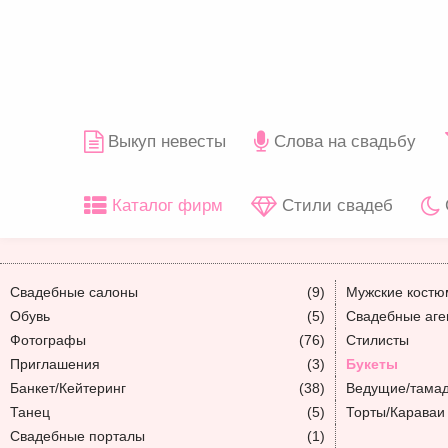
Выкуп невесты
Слова на свадьбу
Каталог фирм
Стили свадеб
Свадебные салоны
(9)
Мужские кост
Обувь
(5)
Свадебные аге
Фотографы
(76)
Стилисты
Приглашения
(3)
Букеты
Банкет/Кейтеринг
(38)
Ведущие/тама
Танец
(5)
Торты/Караваи
Свадебные порталы
(1)