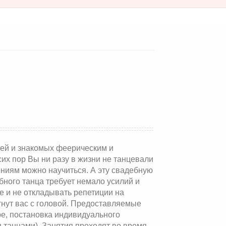
зей и знакомых феерическим и
их пор Вы ни разу в жизни не танцевали
ниям можно научиться. А эту свадебную
бного танца требует немало усилий и
е и не откладывать репетиции на
тнут вас с головой. Предоставляемые
ре, постановка индивидуального
я танцами). Занятия проходят во время,