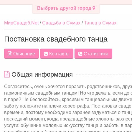
Выбрать другой город
МирСвадеб.Net
Свадьба в Сумах
Танец в Сумах
Постановка свадебного танца
Описание
Контакты
Статистика
Общая информация
Согласитесь, очень хочется поразить родственников, дру
гармоничным свадебным танцем! Но что делать, если до с
в паре? Не беспокойтесь, красивым танцевальным движе
заботу положите на плечи хореографа. Постановка сваде
времени, поэтому необходимо заранее задуматься о танц
последний момент, когда предсвадебные хлопоты захлес
услуги: обучение молодых искусству танца и работы в па
свадебного танца (даже для тех, кто никогда не занималс