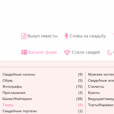
Выкуп невесты
Слова на свадьбу
Каталог фирм
Стили свадеб
Свадебные салоны
(9)
Мужские кост
Обувь
(5)
Свадебные аге
Фотографы
(76)
Стилисты
Приглашения
(3)
Букеты
Банкет/Кейтеринг
(38)
Ведущие/тама
Танец
(5)
Торты/Караваи
Свадебные порталы
(1)