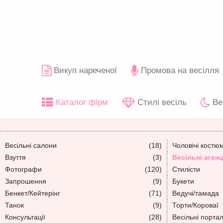
Викуп нареченої
Промова на весілля
Каталог фірм
Стилі весіль
Ве
Весільні салони
(18)
Чоловічі костю
Взуття
(3)
Весільні агенц
Фотографи
(120)
Стилісти
Запрошення
(9)
Букети
Бенкет/Кейтерінг
(71)
Ведучі/тамада
Танок
(9)
Торти/Короваї
Консультації
(28)
Весільні порта