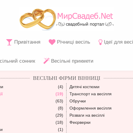
Привітання
Річниці весіль
Ідеї для вес
сільний сонник
Весільні прикмети
ВЕСІЛЬНІ ФІРМИ ВІННИЦІ
ми
(4)
Дитячі костюми
ії
(19)
Транспорт на весілля
(63)
Обручки
(8)
Оформлення весілля
(29)
Розваги на весіллі
(18)
Феєрверки
ли
(1)