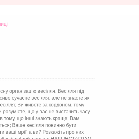
ниці
ну організацію весілля. Весілля під
сиве сучасне весілля, але не знаєте як
весілля; Ви живете за кордоном, тому
 розумієте, що у вас не вистачить часу
 в тому, що інші знають краще; Вам
ється; Ваше весілля повинно бути
и ваші мрії, а ви? Розкажіть про них
https://melanik.com.ua/ НАШ ІНСТАГРАМ