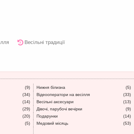
ілля
Весільні традиції
(9)
Нижня білизна
(5)
(34)
Відеооператори на весілля
(33)
(14)
Весільні аксесуари
(13)
(29)
Дівочі, парубочі вечірки
(9)
(20)
Подарунки
(14)
(5)
Медовий місяць
(53)