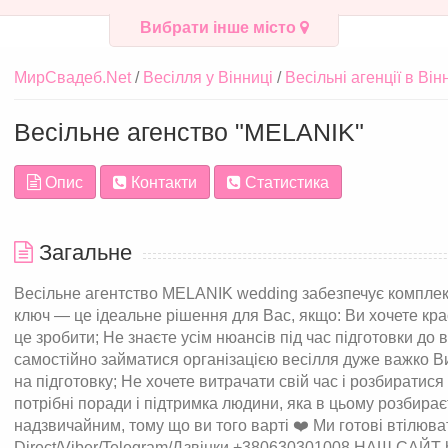
Вибрати інше місто
МирСвадеб.Net
Весілля у Вінниці
Весільні агенції в Він
Весільне агенство "MELANIK"
Опис
Контакти
Статистика
Загальне
Весільне агентство MELANIK wedding забезпечує комплекс
ключ — це ідеальне рішення для Вас, якщо: Ви хочете кра
це зробити; Не знаєте усім нюансів під час підготовки до 
самостійно займатися організацією весілля дуже важко Ви
на підготовку; Не хочете витрачати свій час і розбиратися
потрібні поради і підтримка людини, яка в цьому розбира
надзвичайним, тому що ви того варті ❤️ Ми готові втілюват
Direct/Viber/Telegram/Дзвінки +380630301008 НАШ САЙТ 