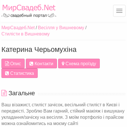
Ме
МирСвадеб.Net
Весілля у Вишневому
Стилісти в Вишневому
Катерина Черьомухіна
Опис
Контакти
Схема проїзду
Статистика
Загальне
Ваш візажист, стиліст зачісок, весільний стиліст в Києві і
передмісті. Зроблю Вам гарний, стійкий макіяж і вишукану
укладання/зачіску на весілля. З моїм портфоліо і прайсом
можна ознайомитись на моєму сайті