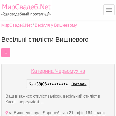
Ме
МирСвадеб.Net
Весілля у Вишневому
Весільні стилісти Вишневого
1
Катерина Черьомухіна
+38(06
*
*
*
*
*
*
*
*
*
Показати
Ваш візажист, стиліст зачісок, весільний стиліст в
Києві і передмісті. ...
м. Вишневе, вул. Європейська 21, офіс 164, індекс